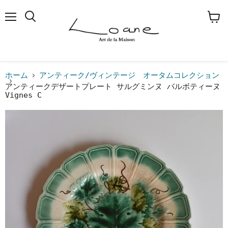
メ
検
カ
ニ
索
ー
ュ
す
ト
ー
る
を
見
る
ホーム
アンティーク/ヴィンテージ オータムコレクション
アンティークデザートプレート サルグミンヌ バルボティーヌ
Vignes C