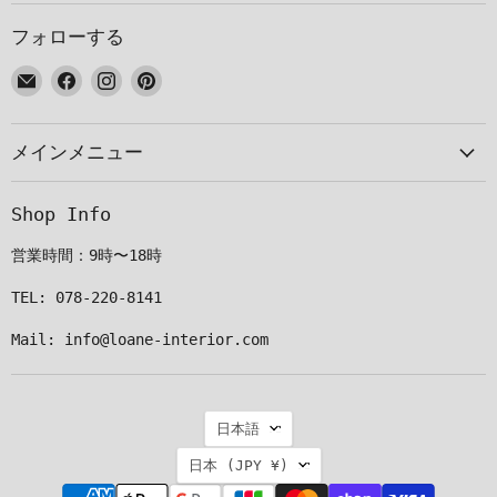
フォローする
E
Facebook
Instagram
Pinterest
メ
で
で
で
ー
見
見
見
メインメニュー
ル
つ
つ
つ
で
け
け
け
見
て
て
て
Shop Info
つ
く
く
く
け
だ
だ
だ
営業時間：9時〜18時
て
さ
さ
さ
く
い
い
い
TEL: 078-220-8141
だ
Mail: info@loane-interior.com
さ
い
言
日本語
語
国
日本
(JPY ¥)