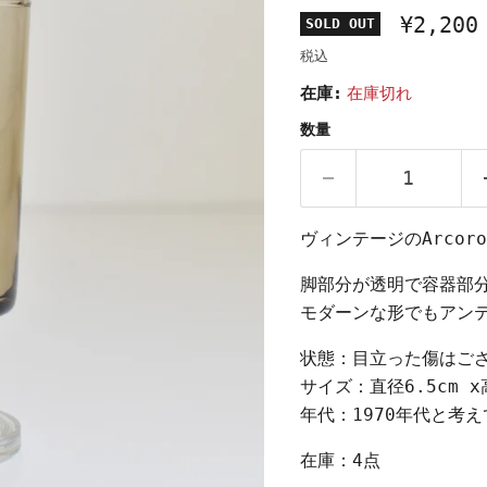
¥2,200
SOLD OUT
税込
在庫:
在庫切れ
数量
ヴィンテージのArco
脚部分が透明で容器部
モダーンな形でもアン
状態：目立った傷はご
サイズ：直径6.5cm x高
年代：1970年代と考
在庫：4点