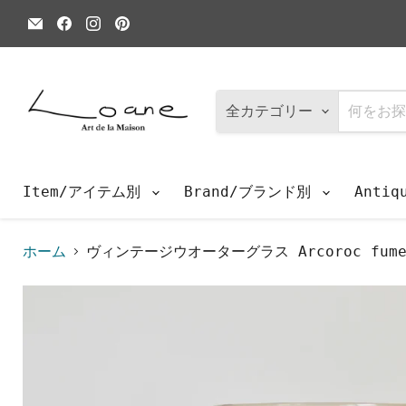
E
Facebook
Instagram
Pinterest
メ
で
で
で
ー
見
見
見
ル
つ
つ
つ
で
け
け
け
見
て
て
て
つ
く
く
く
全カテゴリー
け
だ
だ
だ
て
さ
さ
さ
く
い
い
い
だ
さ
Item/アイテム別
Brand/ブランド別
Anti
い
ホーム
ヴィンテージウオーターグラス Arcoroc fum