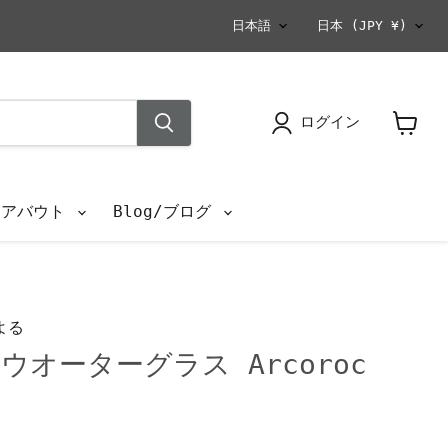
言
国
日本語
日本
(JPY ¥)
語
ログイン
カ
ー
ト
を
s/アバウト
Blog/ブログ
見
る
よる
オーターグラス Arcoroc