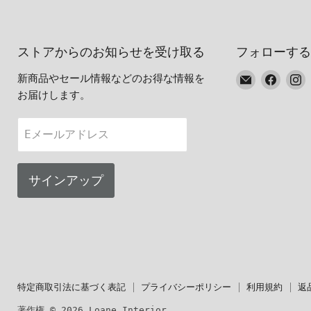
ストアからのお知らせを受け取る
フォローする
E
Faceb
I
新商品やセール情報などのお得な情報を
メ
で
お届けします。
ー
見
ル
つ
Eメールアドレス
で
け
見
て
つ
く
サインアップ
け
だ
て
さ
く
い
だ
さ
い
特定商取引法に基づく表記
プライバシーポリシー
利用規約
返
著作権 © 2026 Loane Interior。