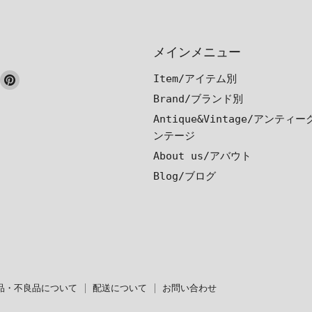
メインメニュー
ook
nstagram
Pinterest
Item/アイテム別
で
で
Brand/ブランド別
見
見
Antique&Vintage/アンティ
つ
つ
ンテージ
け
け
About us/アバウト
て
て
Blog/ブログ
く
く
だ
だ
さ
さ
い
い
品・不良品について
配送について
お問い合わせ