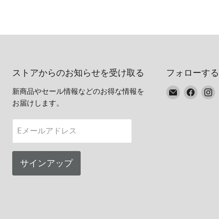
ストアからのお知らせを受け取る
フォローする
E
Faceb
I
新商品やセール情報などのお得な情報を
メ
で
お届けします。
ー
見
ル
つ
Eメールアドレス
で
け
見
て
つ
く
サインアップ
け
だ
て
さ
く
い
だ