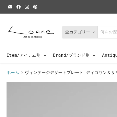
E
Facebook
Instagram
Pinterest
メ
で
で
で
ー
見
見
見
ル
つ
つ
つ
で
け
け
け
見
て
て
て
つ
く
く
く
全カテゴリー
け
だ
だ
だ
て
さ
さ
さ
く
い
い
い
だ
さ
Item/アイテム別
Brand/ブランド別
Anti
い
ホーム
ヴィンテージデザートプレート ディゴワン＆サルグ