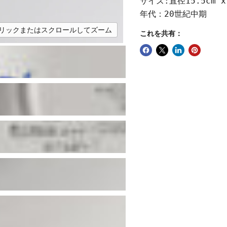
サイズ:直径15.5cm 
年代：20世紀中期
リックまたはスクロールしてズーム
これを共有：