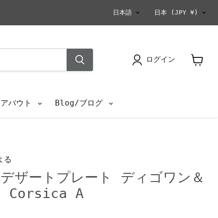
言
国
日本語
日本
(JPY ¥)
語
ログイン
カ
ー
ト
を
s/アバウト
Blog/ブログ
見
る
よる
デザートプレート ディゴワン＆
orsica A