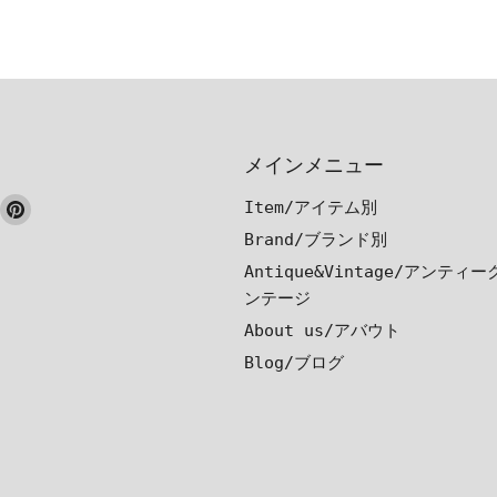
メインメニュー
ook
nstagram
Pinterest
Item/アイテム別
で
で
Brand/ブランド別
見
見
Antique&Vintage/アンティ
つ
つ
ンテージ
け
け
About us/アバウト
て
て
Blog/ブログ
く
く
だ
だ
さ
さ
い
い