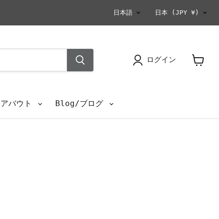
言
国
日本語
日本
(JPY ¥)
語
ログイン
カ
ー
ト
を
s/アバウト
Blog/ブログ
見
る