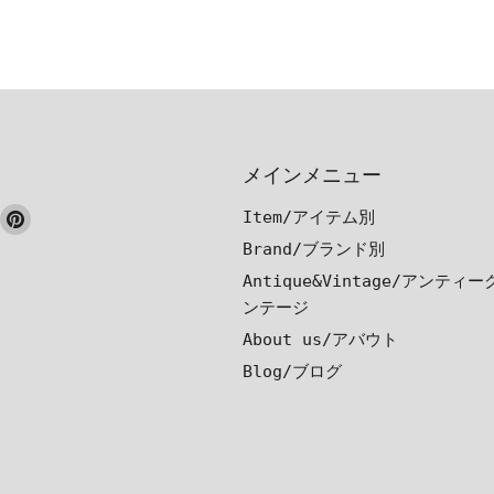
メインメニュー
ook
nstagram
Pinterest
Item/アイテム別
で
で
Brand/ブランド別
見
見
Antique&Vintage/アンティ
つ
つ
ンテージ
け
け
About us/アバウト
て
て
Blog/ブログ
く
く
だ
だ
さ
さ
い
い