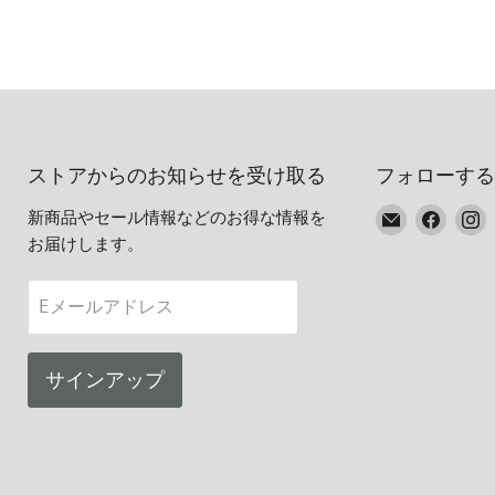
ストアからのお知らせを受け取る
フォローする
E
Faceb
I
新商品やセール情報などのお得な情報を
メ
で
お届けします。
ー
見
ル
つ
Eメールアドレス
で
け
見
て
つ
く
サインアップ
け
だ
て
さ
く
い
だ