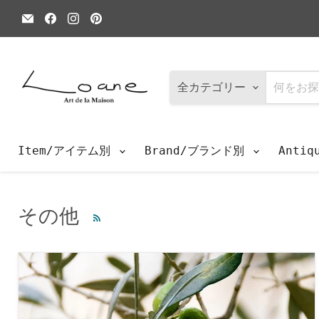
E
Facebook
Instagram
Pinterest
メ
で
で
で
ー
見
見
見
ル
つ
つ
つ
で
け
け
け
見
て
て
て
つ
く
く
く
全カテゴリー
け
だ
だ
だ
て
さ
さ
さ
く
い
い
い
だ
さ
Item/アイテム別
Brand/ブランド別
Anti
い
その他
RSS