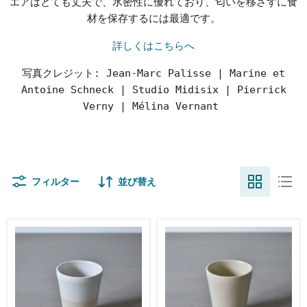
エアはとても丈夫で、水密性に優れており、匂いを移さずに食
材を保存するには最適です。
詳しくはこちらへ
写真クレジット: Jean-Marc Palisse | Marine et
Antoine Schneck | Studio Midisix | Pierrick
Verny | Mélina Vernant
フィルター
並び替え
タ
タ
ン
ン
ブ
ブ
ラ
ラ
ー
ー
ブ
ナ
ラ
チ