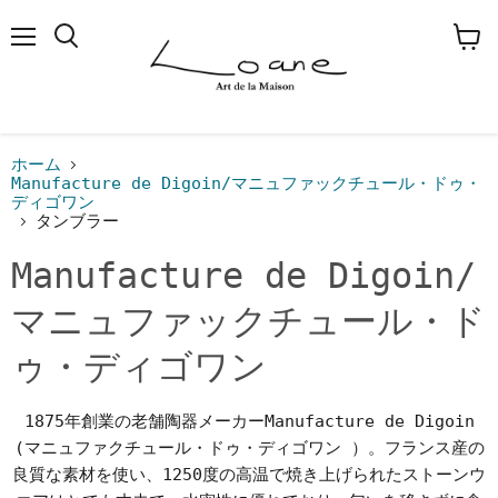
メ
検
カ
ニ
索
ー
ュ
す
ト
ー
る
を
見
る
ホーム
Manufacture de Digoin/マニュファックチュール・ドゥ・
ディゴワン
タンブラー
Manufacture de Digoin/
マニュファックチュール・ド
ゥ・ディゴワン
1875年創業の老舗陶器メーカーManufacture de Digoin
(マニュファクチュール・ドゥ・ディゴワン ）。フランス産の
良質な素材を使い、1250度の高温で焼き上げられたストーンウ