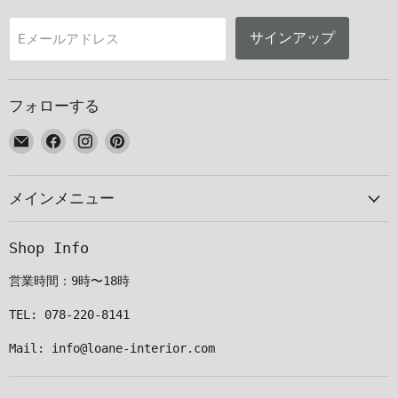
サインアップ
Eメールアドレス
フォローする
E
Facebook
Instagram
Pinterest
メ
で
で
で
ー
見
見
見
メインメニュー
ル
つ
つ
つ
で
け
け
け
見
て
て
て
Shop Info
つ
く
く
く
け
だ
だ
だ
営業時間：9時〜18時
て
さ
さ
さ
く
い
い
い
TEL: 078-220-8141
だ
Mail: info@loane-interior.com
さ
い