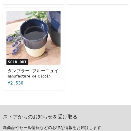
タ
ン
ブ
ラ
ー
ブ
ル
ー
ニ
ュ
イ
SOLD OUT
タンブラー ブルーニュイ
manufacture de Digoin
¥2,530
ストアからのお知らせを受け取る
新商品やセール情報などのお得な情報をお届けします。