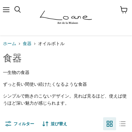
メ
検
カ
ニ
索
ー
ュ
す
ト
ー
る
を
見
る
ホーム
食器
オイルボトル
食器
一生物の食器
ずっと長い間使い続けたくなるような食器
シンプルで飽きのこないデザイン。見れば見るほど、使えば使
うほど深い魅力が感じられます。
フィルター
並び替え