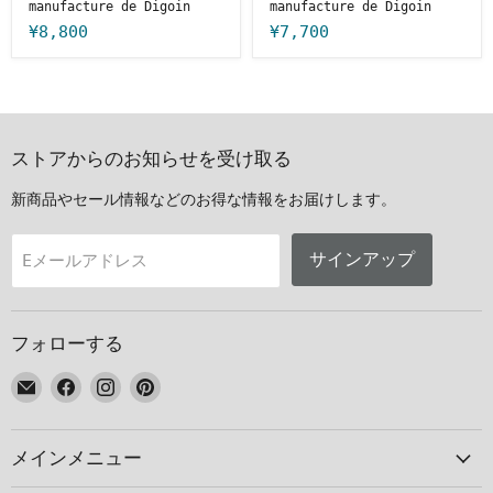
manufacture de Digoin
manufacture de Digoin
¥8,800
¥7,700
ストアからのお知らせを受け取る
新商品やセール情報などのお得な情報をお届けします。
サインアップ
Eメールアドレス
フォローする
E
Facebook
Instagram
Pinterest
メ
で
で
で
ー
見
見
見
メインメニュー
ル
つ
つ
つ
で
け
け
け