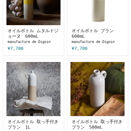
ム
ブ
タ
ラ
ル
ン
ド
600mL
ジ
ョ
ー
オイルボトル ムタルドジ
オイルボトル ブラン
ヌ
ョーヌ 600mL
600mL
600mL
manufacture de Digoin
manufacture de Digoin
¥7,700
¥7,700
オ
オ
イ
イ
ル
ル
ボ
ボ
ト
ト
ル
ル
取
取
っ
っ
手
手
付
付
き
き
ブ
ブ
ラ
ラ
オイルボトル 取っ手付き
オイルボトル 取っ手付き
ン
ン
ブラン 1L
ブラン 500mL
1L
500mL