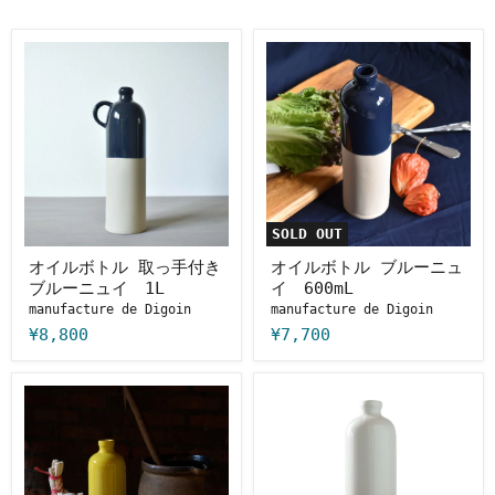
オ
オ
イ
イ
ル
ル
ボ
ボ
ト
ト
ル
ル
取
ブ
っ
ル
手
ー
付
ニ
き
ュ
SOLD OUT
ブ
イ
ル
600mL
オイルボトル 取っ手付き
オイルボトル ブルーニュ
ー
ブルーニュイ 1L
イ 600mL
ニ
manufacture de Digoin
manufacture de Digoin
ュ
イ
¥8,800
¥7,700
1L
オ
オ
イ
イ
ル
ル
ボ
ボ
ト
ト
ル
ル