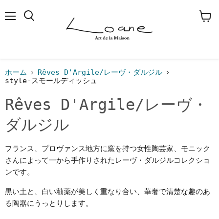
メ
検
カ
ニ
索
ー
ュ
す
ト
ー
る
を
見
る
ホーム
Rêves D'Argile/レーヴ・ダルジル
style-スモールディッシュ
Rêves D'Argile/レーヴ・
ダルジル
フランス、プロヴァンス地方に窯を持つ女性陶芸家、モニック
さんによって一から手作りされたレーヴ・ダルジルコレクショ
ンです。
黒い土と、白い釉薬が美しく重なり合い、華奢で清楚な趣のあ
る陶器にうっとりします。