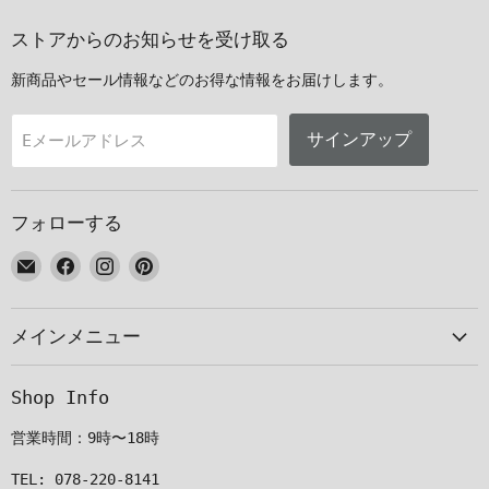
ストアからのお知らせを受け取る
新商品やセール情報などのお得な情報をお届けします。
サインアップ
Eメールアドレス
フォローする
E
Facebook
Instagram
Pinterest
メ
で
で
で
ー
見
見
見
メインメニュー
ル
つ
つ
つ
で
け
け
け
見
て
て
て
Shop Info
つ
く
く
く
け
だ
だ
だ
営業時間：9時〜18時
て
さ
さ
さ
く
い
い
い
TEL: 078-220-8141