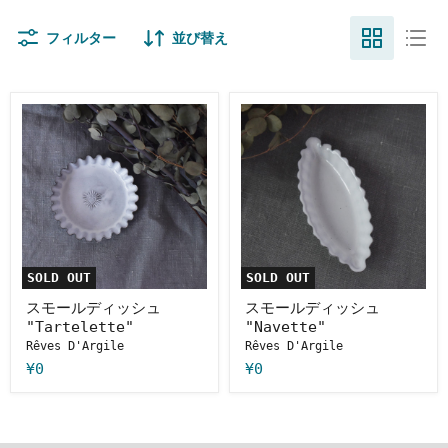
フィルター
並び替え
ス
ス
モ
モ
ー
ー
ル
ル
デ
デ
ィ
ィ
ッ
ッ
シ
シ
ュ
ュ
"Tartelette"
"Navette"
SOLD OUT
SOLD OUT
スモールディッシュ
スモールディッシュ
"Tartelette"
"Navette"
Rêves D'Argile
Rêves D'Argile
¥0
¥0