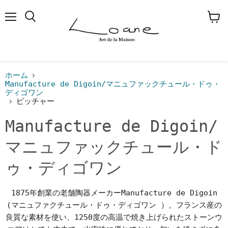
メ
検
カ
ニ
索
ー
ュ
す
ト
ー
る
を
見
る
ホーム
Manufacture de Digoin/マニュファックチュール・ドゥ・
ディゴワン
ピッチャー
Manufacture de Digoin/
マニュファックチュール・ド
ゥ・ディゴワン
1875年創業の老舗陶器メーカーManufacture de Digoin
(マニュファクチュール・ドゥ・ディゴワン ）。フランス産の
良質な素材を使い、1250度の高温で焼き上げられたストーンウ