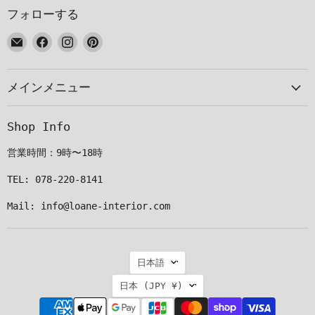
フォローする
E
Facebook
Instagram
Pinterest
メ
で
で
で
ー
見
見
見
メインメニュー
ル
つ
つ
つ
で
け
け
け
見
て
て
て
Shop Info
つ
く
く
く
け
だ
だ
だ
営業時間：9時〜18時
て
さ
さ
さ
く
い
い
い
TEL: 078-220-8141
だ
Mail: info@loane-interior.com
さ
い
言
日本語
語
国
日本
(JPY ¥)