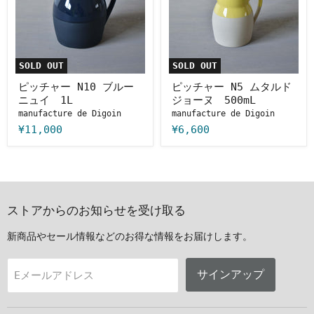
N10
N5
ブ
ム
ル
タ
ー
ル
ニ
ド
ュ
ジ
SOLD OUT
SOLD OUT
イ
ョ
1L
ー
ピッチャー N10 ブルー
ピッチャー N5 ムタルド
ヌ
ニュイ 1L
ジョーヌ 500mL
500mL
manufacture de Digoin
manufacture de Digoin
¥11,000
¥6,600
ストアからのお知らせを受け取る
新商品やセール情報などのお得な情報をお届けします。
サインアップ
Eメールアドレス