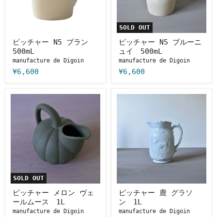
ラ
ル
ン
ー
500mL
ニ
ュ
SOLD OUT
イ
500mL
ピッチャー N5 ブラン
ピッチャー N5 ブルーニ
500mL
ュイ 500mL
manufacture de Digoin
manufacture de Digoin
¥6,600
¥6,600
ピ
ピ
ッ
ッ
チ
チ
ャ
ャ
ー
ー
メ
鹿
ロ
グ
ン
ラ
ヴ
ソ
ェ
ン
ー
1L
SOLD OUT
ル
ム
ピッチャー メロン ヴェ
ピッチャー 鹿 グラソ
ー
ールムース 1L
ン 1L
ス
manufacture de Digoin
manufacture de Digoin
1L