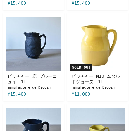
¥15,400
¥15,400
ピ
ピ
ッ
ッ
チ
チ
ャ
ャ
ー
ー
鹿
N10
ブ
ム
ル
タ
ー
ル
ニ
ド
ュ
ジ
SOLD OUT
イ
ョ
1L
ー
ピッチャー 鹿 ブルーニ
ピッチャー N10 ムタル
ヌ
ュイ 1L
ドジョーヌ 1L
1L
manufacture de Digoin
manufacture de Digoin
¥15,400
¥11,000
ピ
ピ
ッ
ッ
チ
チ
ャ
ャ
ー
ー