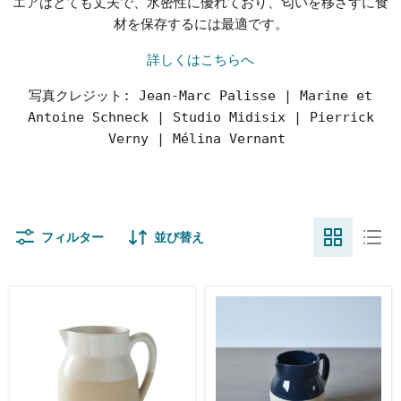
エアはとても丈夫で、水密性に優れており、匂いを移さずに食
材を保存するには最適です。
詳しくはこちらへ
写真クレジット: Jean-Marc Palisse | Marine et
Antoine Schneck | Studio Midisix | Pierrick
Verny | Mélina Vernant
フィルター
並び替え
ピ
ピ
ッ
ッ
チ
チ
ャ
ャ
ー
ー
N5
N5
ブ
ブ