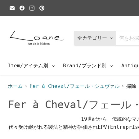
E
Facebook
Instagram
Pinterest
メ
で
で
で
ー
見
見
見
ル
つ
つ
つ
で
け
け
け
見
て
て
て
つ
く
く
く
全カテゴリー
け
だ
だ
だ
て
さ
さ
さ
く
い
い
い
だ
さ
Item/アイテム別
Brand/ブランド別
Anti
い
ホーム
Fer à Cheval/フェール・シュヴァル
掃除
Fer à Cheval/フェー
19世紀から、伝統的な
代々受け継がれる製法と精神が評価されEPV(Entrepris