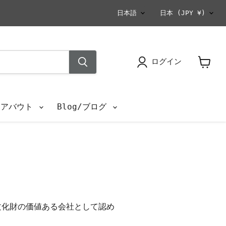
言
国
日本語
日本
(JPY ¥)
語
ログイン
カ
ー
ト
を
s/アバウト
Blog/ブログ
見
る
重要文化財の価値ある会社として認め