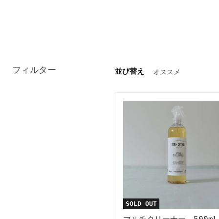
フィルター
並び替え
マ
ル
チ
ク
リ
ー
ナ
ー
500mL
SOLD OUT