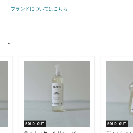
ブランドについてはこちら
ラ
デ
イ
ィ
ム
ッ
ス
シ
ケ
ュ
ー
ソ
ル
ー
リ
プ
ム
500mL
ー
バ
ー
SOLD OUT
SOLD OUT
500mL