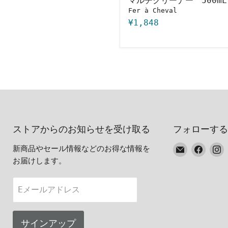
マルチクリーナー 500mL
Fer à Cheval
¥1,848
ストアからのお知らせを受け取る
フォローする
E
Faceb
I
新商品やセール情報などのお得な情報を
メ
で
お届けします。
ー
見
ル
つ
Eメールアドレス
で
け
見
て
つ
く
サインアップ