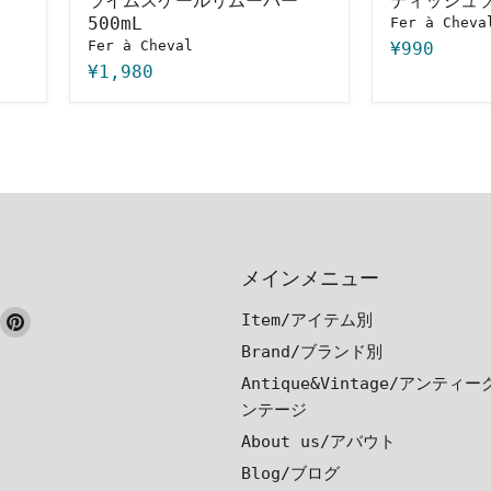
ライムスケールリムーバー
ディッシュソ
500mL
Fer à Cheva
Fer à Cheval
¥990
¥1,980
メインメニュー
ook
nstagram
Pinterest
Item/アイテム別
で
で
Brand/ブランド別
見
見
Antique&Vintage/アンティ
つ
つ
ンテージ
け
け
About us/アバウト
て
て
Blog/ブログ
く
く