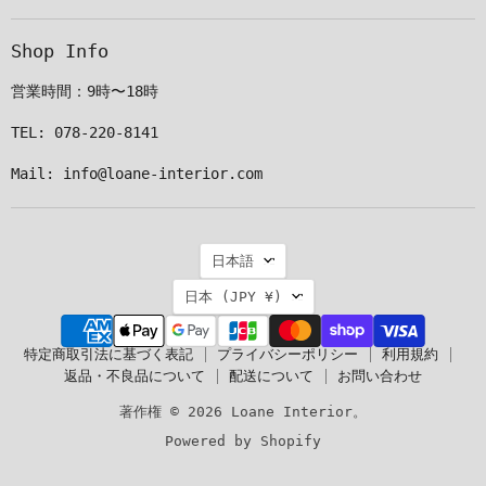
で
け
け
け
見
て
て
て
Shop Info
つ
く
く
く
け
だ
だ
だ
営業時間：9時〜18時
て
さ
さ
さ
く
い
い
い
TEL: 078-220-8141
だ
Mail: info@loane-interior.com
さ
い
言
日本語
語
国
日本
(JPY ¥)
特定商取引法に基づく表記
プライバシーポリシー
利用規約
返品・不良品について
配送について
お問い合わせ
著作権 © 2026 Loane Interior。
Powered by Shopify