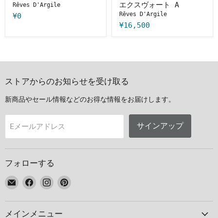
エクスヴォート A
Rêves D'Argile
エ
Rêves D'Argile
ク
¥0
ス
¥16,500
ヴ
ォ
ー
ト
A
ストアからのお知らせを受け取る
新商品やセール情報などのお得な情報をお届けします。
サインアップ
Eメールアドレス
フォローする
E
Facebook
Instagram
Pinterest
メ
で
で
で
ー
見
見
見
メインメニュー
ル
つ
つ
つ