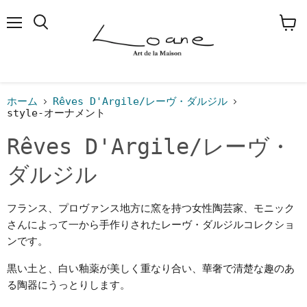
メ
検
カ
ニ
索
ー
ュ
す
ト
ー
る
を
見
る
ホーム
Rêves D'Argile/レーヴ・ダルジル
style-オーナメント
Rêves D'Argile/レーヴ・
ダルジル
フランス、プロヴァンス地方に窯を持つ女性陶芸家、モニック
さんによって一から手作りされたレーヴ・ダルジルコレクショ
ンです。
黒い土と、白い釉薬が美しく重なり合い、華奢で清楚な趣のあ
る陶器にうっとりします。