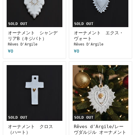
シ
エ
ャ
ク
ン
ス・
デ
ヴ
リ
ォ
SOLD OUT
SOLD OUT
ア
ー
B（キ
ト
オーナメント シャンデ
オーナメント エクス・
ジ
リアB（キジバト）
ヴォート
バ
Rêves D'Argile
Rêves D'Argile
ト）
¥0
¥0
オ
Rêves
ー
d'Argile/
ナ
レ
メ
ー
ン
ヴ
ト
ダ
ク
ル
ロ
ジ
ス
ル
（ハ
オ
ー
ー
SOLD OUT
SOLD OUT
ト）
ナ
メ
オーナメント クロス
Rêves d'Argile/レー
ン
（ハート）
ヴダルジル オーナメント
ト