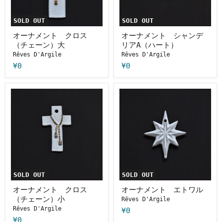
ス
ン
（チ
デ
ェ
リ
SOLD OUT
SOLD OUT
ー
ア
ン）
A（ハ
オーナメント クロス
オーナメント シャンデ
大
ー
（チェーン）大
リアA（ハート）
ト）
Rêves D'Argile
Rêves D'Argile
¥0
¥0
オ
オ
ー
ー
ナ
ナ
メ
メ
ン
ン
ト
ト
ク
エ
ロ
ト
ス
ワ
（チ
ル
ェ
SOLD OUT
SOLD OUT
ー
ン）
オーナメント クロス
オーナメント エトワル
小
（チェーン）小
Rêves D'Argile
Rêves D'Argile
¥0
¥0