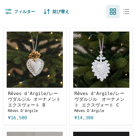
フィルター
並び替え
Rêves
Rêves
d'Argile/
d'Argile/
レ
レ
ー
ー
ヴ
ヴ
ダ
ダ
ル
ル
ジ
ジ
ル
ル
オ
オ
ー
ー
ナ
ナ
メ
メ
Rêves d'Argile/レー
Rêves d'Argile/レー
ン
ン
ヴダルジル オーナメント
ヴダルジル オーナメン
ト
ト
エクスヴォート B
ト エクスヴォート C
エ
エ
Rêves D'Argile
Rêves D'Argile
ク
ク
ス
ス
¥16,500
¥14,300
ヴ
ヴ
ォ
ォ
ー
ー
Rêves
オ
ト
ト