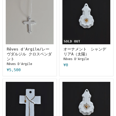
d'Argile/
ー
B
C
レ
ナ
ー
メ
ヴ
ン
ダ
ト
ル
シ
ジ
ャ
ル
ン
ク
デ
ロ
リ
SOLD OUT
ス
ア
ペ
A（太
Rêves d'Argile/レー
オーナメント シャンデ
ン
陽）
ヴダルジル クロスペンダ
リアA（太陽）
ダ
ント
Rêves D'Argile
ン
Rêves D'Argile
ト
¥0
¥5,500
オ
オ
ー
ー
ナ
ナ
メ
メ
ン
ン
ト
ト
ク
シ
ロ
ャ