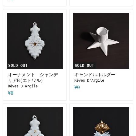
オ
キ
ー
ャ
ナ
ン
メ
ド
ン
ル
ト
ホ
シ
ル
ャ
ダ
ン
ー
デ
リ
SOLD OUT
SOLD OUT
ア
B(エ
オーナメント シャンデ
キャンドルホルダー
ト
リアB(エトワル）
Rêves D'Argile
ワ
Rêves D'Argile
¥0
ル）
¥0
オ
オ
ー
ー
ナ
ナ
メ
メ
ン
ン
ト
ト