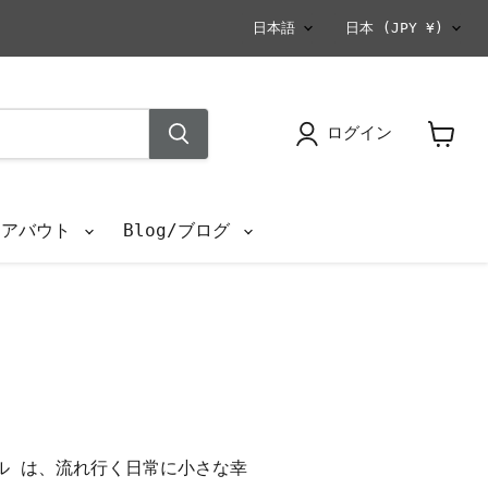
言
国
日本語
日本
(JPY ¥)
語
ログイン
カ
ー
ト
を
s/アバウト
Blog/ブログ
見
る
ル は、流れ行く日常に小さな幸