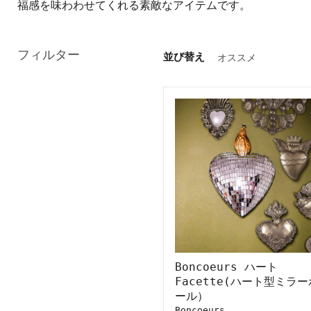
福感を味わわせてくれる素敵なアイテムです。
フィルター
並び替え
Boncoeurs
ハ
ー
ト
Facette(ハ
ー
ト
型
ミ
ラ
ー
ボ
ー
ル）
Boncoeurs ハート
Facette(ハート型ミラー
ール）
Boncoeurs