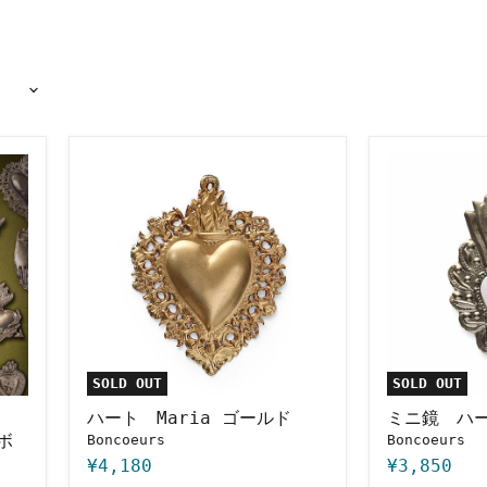
ハ
ミ
ー
ニ
ト
鏡
Maria
ハ
ゴ
ー
ー
ト
ル
シ
ド
ル
バ
ー
SOLD OUT
SOLD OUT
ハート Maria ゴールド
ミニ鏡 ハ
ボ
Boncoeurs
Boncoeurs
¥4,180
¥3,850