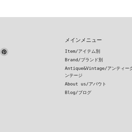
メインメニュー
ook
nstagram
Pinterest
Item/アイテム別
で
で
Brand/ブランド別
見
見
Antique&Vintage/アンティ
つ
つ
ンテージ
け
け
About us/アバウト
て
て
Blog/ブログ
く
く
だ
だ
さ
さ
い
い