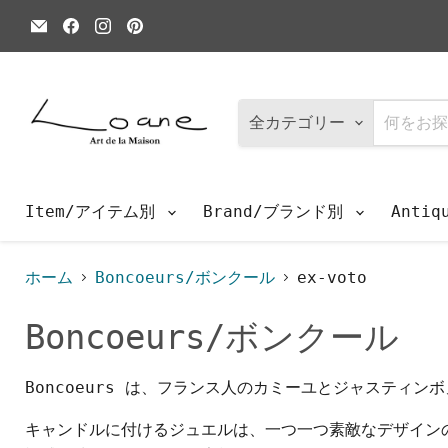
E
Facebook
Instagram
Pinterest
メ
で
で
で
ー
見
見
見
ル
つ
つ
つ
で
け
け
け
見
て
て
て
つ
く
く
く
全カテゴリー
け
だ
だ
だ
て
さ
さ
さ
く
い
い
い
だ
さ
Item/アイテム別
Brand/ブランド別
Anti
い
ホーム
Boncoeurs/ボンクール
ex-voto
Boncoeurs/ボンクール
Boncoeurs は、フランス人のカミーユとジャスティ
キャンドルに付けるジュエルは、一つ一つ素敵なデザイン