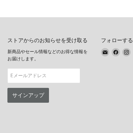
ストアからのお知らせを受け取る
フォローする
E
Faceb
I
新商品やセール情報などのお得な情報を
メ
で
お届けします。
ー
見
ル
つ
Eメールアドレス
で
け
見
て
つ
く
サインアップ
け
だ
て
さ
く
い
だ
さ