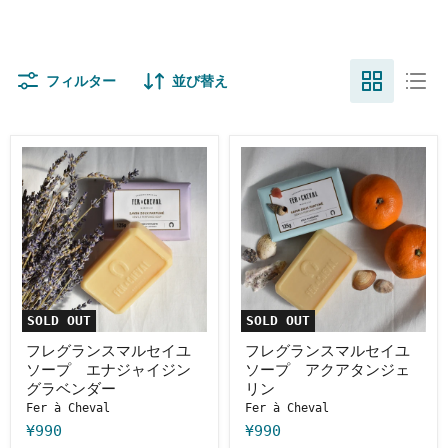
フィルター
並び替え
フ
フ
レ
レ
グ
グ
ラ
ラ
ン
ン
ス
ス
マ
マ
ル
ル
セ
セ
イ
イ
ユ
ユ
SOLD OUT
SOLD OUT
ソ
ソ
ー
ー
フレグランスマルセイユ
フレグランスマルセイユ
プ
プ
ソープ エナジャイジン
ソープ アクアタンジェ
エ
ア
グラベンダー
リン
ナ
ク
Fer à Cheval
Fer à Cheval
ジ
ア
ャ
タ
¥990
¥990
イ
ン