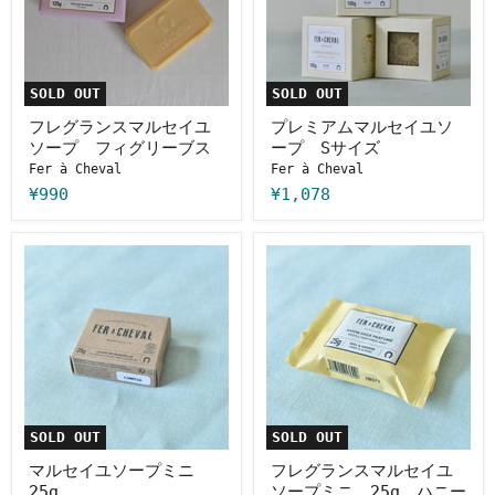
マ
ル
ル
セ
セ
イ
イ
ユ
ユ
ソ
SOLD OUT
SOLD OUT
ソ
ー
ー
プ
フレグランスマルセイユ
プレミアムマルセイユソ
プ
S
ソープ フィグリーブス
ープ Sサイズ
フ
サ
Fer à Cheval
Fer à Cheval
ィ
イ
グ
ズ
¥990
¥1,078
リ
ー
ブ
マ
フ
ス
ル
レ
セ
グ
イ
ラ
ユ
ン
ソ
ス
ー
マ
プ
ル
ミ
セ
ニ
イ
25g
ユ
SOLD OUT
SOLD OUT
ソ
ー
マルセイユソープミニ
フレグランスマルセイユ
プ
25g
ソープミニ 25g ハニー