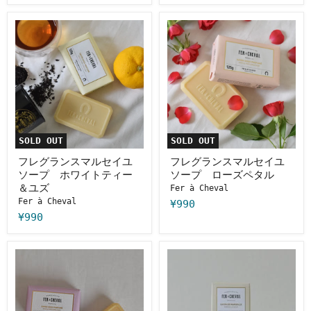
ジ
ジ
ン
ェ
フ
フ
グ
リ
レ
レ
ラ
ン
グ
グ
ベ
ラ
ラ
ン
ン
ン
ダ
ス
ス
ー
マ
マ
ル
ル
セ
セ
イ
イ
ユ
ユ
SOLD OUT
SOLD OUT
ソ
ソ
ー
ー
フレグランスマルセイユ
フレグランスマルセイユ
プ
プ
ソープ ホワイトティー
ソープ ローズペタル
ホ
ロ
＆ユズ
Fer à Cheval
ワ
ー
Fer à Cheval
イ
ズ
¥990
ト
ペ
¥990
テ
タ
ィ
ル
ー
フ
プ
＆
レ
レ
ユ
グ
ミ
ズ
ラ
ア
ン
ム
ス
マ