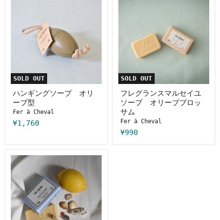
ン
レ
ィ
ド
ギ
グ
ー
ン
ラ
＆
グ
ン
ユ
ソ
ス
ズ
ー
マ
プ
ル
オ
セ
リ
イ
ー
ユ
SOLD OUT
SOLD OUT
ブ
ソ
型
ー
ハンギングソープ オリ
フレグランスマルセイユ
プ
ーブ型
ソープ オリーブブロッ
オ
サム
Fer à Cheval
リ
Fer à Cheval
ー
¥1,760
ブ
¥990
ブ
ロ
ッ
フ
サ
レ
ム
グ
ラ
ン
ス
マ
ル