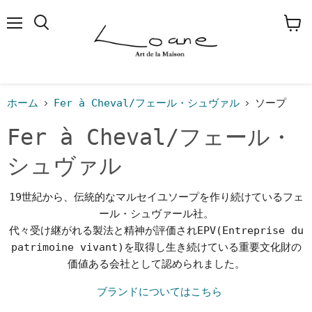
メ
検
カ
ニ
索
ー
ュ
す
ト
ー
る
を
見
る
ホーム
Fer à Cheval/フェール・シュヴァル
ソープ
Fer à Cheval/フェール・
シュヴァル
19世紀から、伝統的なマルセイユソープを作り続けているフェ
ール・シュヴァール社。
代々受け継がれる製法と精神が評価されEPV(Entreprise du
patrimoine vivant)を取得し生き続けている重要文化財の
価値ある会社として認められました。
ブランドについてはこちら