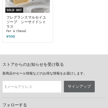
セ
イ
ユ
SOLD OUT
ソ
ー
フレグランスマルセイユ
プ
ソープ シーサイドシト
シ
ラス
ー
Fer à Cheval
サ
イ
¥990
ド
シ
ト
ラ
ス
ストアからのお知らせを受け取る
新商品やセール情報などのお得な情報をお届けします。
サインアップ
Eメールアドレス
フォローする