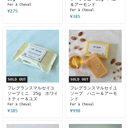
ミ
＆アーモンド
Fer à Cheval
ニ
Fer à Cheval
25g
¥275
ハ
¥385
ニ
ー
＆
フ
フ
ア
レ
レ
ー
グ
グ
モ
ラ
ラ
ン
ン
ン
ド
ス
ス
マ
マ
ル
ル
セ
セ
イ
イ
ユ
ユ
SOLD OUT
SOLD OUT
ソ
ソ
ー
ー
フレグランスマルセイユ
フレグランスマルセイユ
プ
プ
ソープミニ 25g ホワイ
ソープ ハニー＆アーモ
ミ
ハ
トティー＆ユズ
ンド
ニ
ニ
Fer à Cheval
Fer à Cheval
25g
ー
ホ
＆
¥385
¥990
ワ
ア
イ
ー
ト
モ
ハ
フ
テ
ン