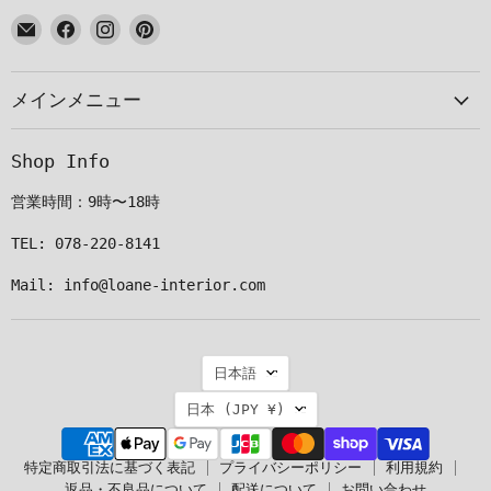
E
Facebook
Instagram
Pinterest
メ
で
で
で
ー
見
見
見
メインメニュー
ル
つ
つ
つ
で
け
け
け
見
て
て
て
Shop Info
つ
く
く
く
け
だ
だ
だ
営業時間：9時〜18時
て
さ
さ
さ
く
い
い
い
TEL: 078-220-8141
だ
Mail: info@loane-interior.com
さ
い
言
日本語
語
国
日本
(JPY ¥)
特定商取引法に基づく表記
プライバシーポリシー
利用規約
返品・不良品について
配送について
お問い合わせ