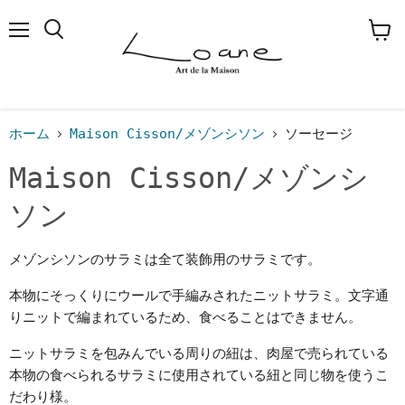
メ
検
カ
ニ
索
ー
ュ
す
ト
ー
る
を
見
る
ホーム
Maison Cisson/メゾンシソン
ソーセージ
Maison Cisson/メゾンシ
ソン
メゾンシソンのサラミは全て装飾用のサラミです。
本物にそっくりにウールで手編みされたニットサラミ。文字通
りニットで編まれているため、食べることはできません。
ニットサラミを包みんでいる周りの紐は、肉屋で売られている
本物の食べられるサラミに使用されている紐と同じ物を使うこ
だわり様。