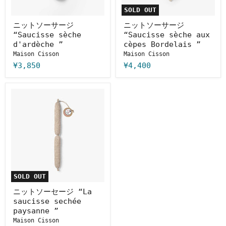
d'ardèche
aux
SOLD OUT
”
cèpes
Bordelais
ニットソーサージ
ニットソーサージ
”
“Saucisse sèche
“Saucisse sèche aux
d'ardèche ”
cèpes Bordelais ”
Maison Cisson
Maison Cisson
¥3,850
¥4,400
ニ
ッ
ト
ソ
ー
セ
ー
ジ
“La
saucisse
sechée
SOLD OUT
paysanne
”
ニットソーセージ “La
saucisse sechée
paysanne ”
Maison Cisson