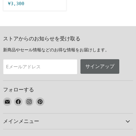
¥3,300
ストアからのお知らせを受け取る
新商品やセール情報などのお得な情報をお届けします。
サインアップ
Eメールアドレス
フォローする
E
Facebook
Instagram
Pinterest
メ
で
で
で
ー
見
見
見
メインメニュー
ル
つ
つ
つ
で
け
け
け
見
て
て
て