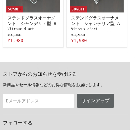
ナ
ナ
メ
メ
50
%OFF
50
%OFF
ン
ン
ト
ト
ステンドグラスオーナメ
ステンドグラスオーナメ
シ
シ
ント シャンデリア型 B
ント シャンデリア型 A
ャ
ャ
Vitraux d'art
Vitraux d'art
ン
ン
デ
¥3,960
デ
¥3,960
リ
リ
¥1,980
¥1,980
ア
ア
型
型
B
A
ストアからのお知らせを受け取る
新商品やセール情報などのお得な情報をお届けします。
サインアップ
Eメールアドレス
フォローする