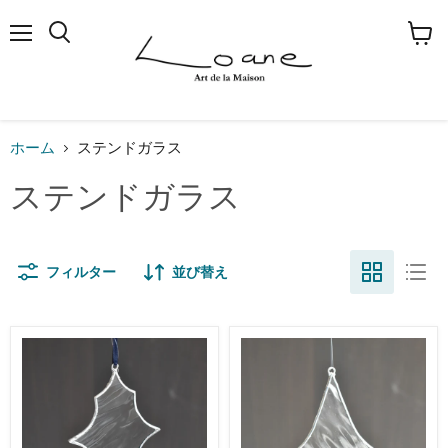
メ
検
カ
ニ
索
ー
ュ
す
ト
ー
る
を
見
る
ホーム
ステンドガラス
ステンドガラス
フィルター
並び替え
ス
ス
テ
テ
ン
ン
ド
ド
グ
グ
ラ
ラ
ス
ス