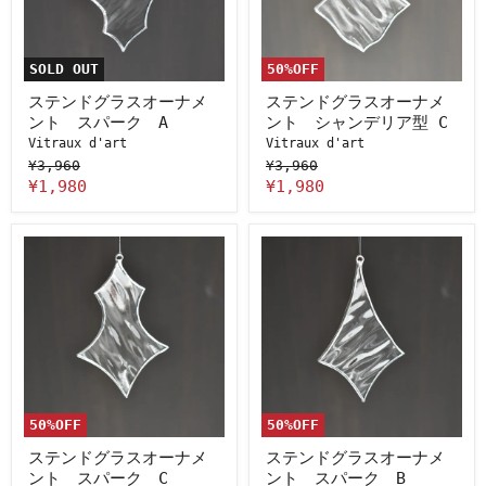
オ
オ
ー
ー
ナ
ナ
メ
メ
SOLD OUT
50
%OFF
ン
ン
ト
ト
ステンドグラスオーナメ
ステンドグラスオーナメ
ス
シ
ント スパーク A
ント シャンデリア型 C
パ
ャ
Vitraux d'art
Vitraux d'art
ー
ン
ク
¥3,960
デ
¥3,960
A
リ
¥1,980
¥1,980
ア
型
C
ス
ス
テ
テ
ン
ン
ド
ド
グ
グ
ラ
ラ
ス
ス
オ
オ
ー
ー
ナ
ナ
メ
メ
50
%OFF
50
%OFF
ン
ン
ト
ト
ステンドグラスオーナメ
ステンドグラスオーナメ
ス
ス
ント スパーク C
ント スパーク B