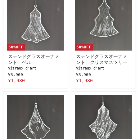
テ
テ
ン
ン
ド
ド
グ
グ
ラ
ラ
ス
ス
オ
オ
ー
ー
ナ
ナ
メ
メ
50
%OFF
50
%OFF
ン
ン
ト
ト
ステンドグラスオーナメ
ステンドグラスオーナメ
ベ
ク
ント ベル
ント クリスマスツリー
ル
リ
Vitraux d'art
Vitraux d'art
ス
¥3,960
マ
¥3,960
ス
¥1,980
¥1,980
ツ
リ
ー
ス
ス
テ
テ
ン
ン
ド
ド
グ
グ
ラ
ラ
ス
ス
オ
オ
ー
ー