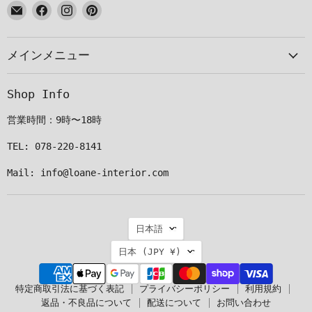
E
Facebook
Instagram
Pinterest
メ
で
で
で
ー
見
見
見
メインメニュー
ル
つ
つ
つ
で
け
け
け
見
て
て
て
Shop Info
つ
く
く
く
け
だ
だ
だ
営業時間：9時〜18時
て
さ
さ
さ
く
い
い
い
TEL: 078-220-8141
だ
Mail: info@loane-interior.com
さ
い
言
日本語
語
国
日本
(JPY ¥)
特定商取引法に基づく表記
プライバシーポリシー
利用規約
返品・不良品について
配送について
お問い合わせ