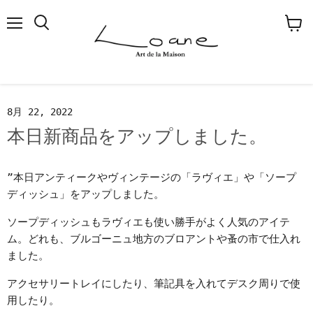
メ
検
カ
ニ
索
ー
ュ
す
ト
ー
る
を
見
る
8月 22, 2022
本日新商品をアップしました。
”本日アンティークやヴィンテージの「ラヴィエ」や「ソープ
ディッシュ」をアップしました。
ソープディッシュもラヴィエも使い勝手がよく人気のアイテ
ム。どれも、ブルゴーニュ地方のブロアントや蚤の市で仕入れ
ました。
アクセサリートレイにしたり、筆記具を入れてデスク周りで使
用したり。