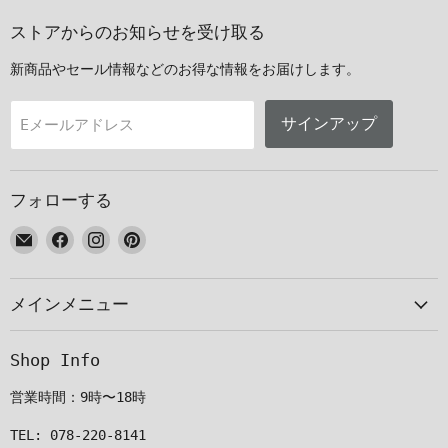
ストアからのお知らせを受け取る
新商品やセール情報などのお得な情報をお届けします。
サインアップ
Eメールアドレス
フォローする
E
Facebook
Instagram
Pinterest
メ
で
で
で
ー
見
見
見
メインメニュー
ル
つ
つ
つ
で
け
け
け
見
て
て
て
Shop Info
つ
く
く
く
け
だ
だ
だ
営業時間：9時〜18時
て
さ
さ
さ
く
い
い
い
TEL: 078-220-8141