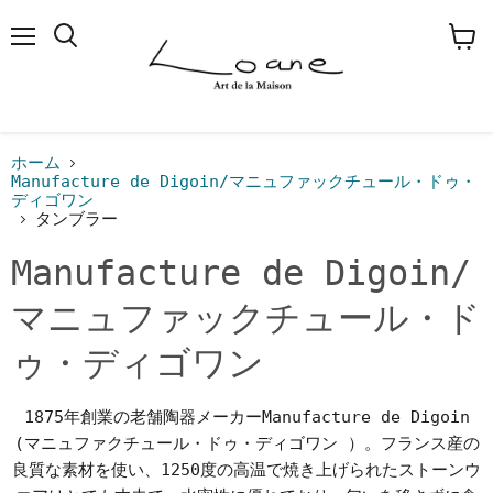
メ
検
カ
ニ
索
ー
ュ
す
ト
ー
る
を
見
る
ホーム
Manufacture de Digoin/マニュファックチュール・ドゥ・
ディゴワン
タンブラー
Manufacture de Digoin/
マニュファックチュール・ド
ゥ・ディゴワン
1875年創業の老舗陶器メーカーManufacture de Digoin
(マニュファクチュール・ドゥ・ディゴワン ）。フランス産の
良質な素材を使い、1250度の高温で焼き上げられたストーンウ