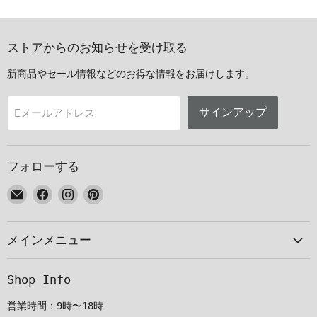
ストアからのお知らせを受け取る
新商品やセール情報などのお得な情報をお届けします。
サインアップ
Eメールアドレス
フォローする
E
Facebook
Instagram
Pinterest
メ
で
で
で
ー
見
見
見
メインメニュー
ル
つ
つ
つ
で
け
け
け
見
て
て
て
Shop Info
つ
く
く
く
け
だ
だ
だ
営業時間：9時〜18時
て
さ
さ
さ