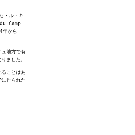
ャセ・ル・キ
u Camp
4年から
ニュ地方で有
なりました。
れることはあ
でに作られた