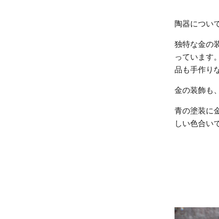
陶器につい
独特な金の
っています
品も手作り
金の装飾も
青の塗装に
しい色合い