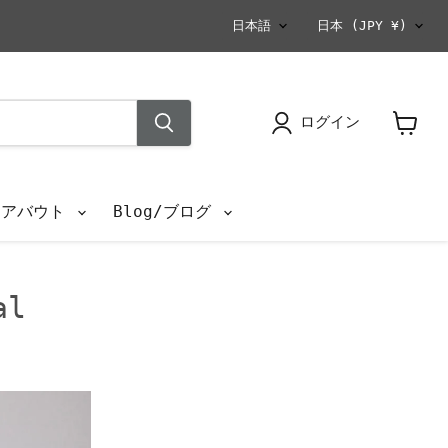
言
国
日本語
日本
(JPY ¥)
語
ログイン
カ
ー
ト
を
s/アバウト
Blog/ブログ
見
る
al