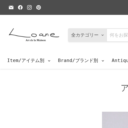
E
Facebook
Instagram
Pinterest
メ
で
で
で
ー
見
見
見
ル
つ
つ
つ
で
け
け
け
見
て
て
て
つ
く
く
く
全カテゴリー
け
だ
だ
だ
て
さ
さ
さ
く
い
い
い
だ
さ
Item/アイテム別
Brand/ブランド別
Anti
い
ア