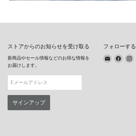
ストアからのお知らせを受け取る
フォローする
E
Faceb
I
新商品やセール情報などのお得な情報を
メ
で
お届けします。
ー
見
ル
つ
Eメールアドレス
で
け
見
て
つ
く
サインアップ
け
だ
て
さ
く
い
だ