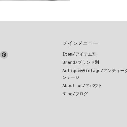
メインメニュー
ook
nstagram
Pinterest
Item/アイテム別
で
で
Brand/ブランド別
見
見
Antique&Vintage/アンティ
つ
つ
ンテージ
け
け
About us/アバウト
て
て
Blog/ブログ
く
く
だ
だ
さ
さ
い
い