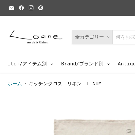
E
Facebook
Instagram
Pinterest
メ
で
で
で
ー
見
見
見
ル
つ
つ
つ
で
け
け
け
見
て
て
て
つ
く
く
く
全カテゴリー
け
だ
だ
だ
て
さ
さ
さ
く
い
い
い
だ
さ
Item/アイテム別
Brand/ブランド別
Anti
い
ホーム
キッチンクロス リネン LINUM