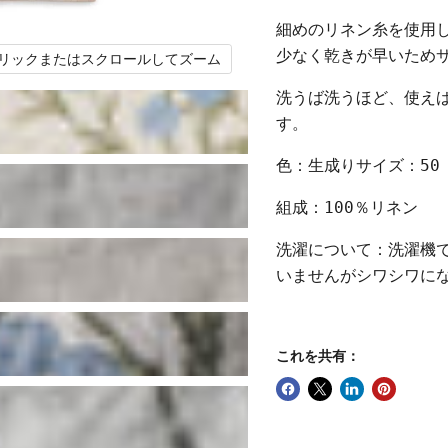
細めのリネン糸を使用
少なく乾きが早いため
リックまたはスクロールしてズーム
洗うば洗うほど、使え
す。
色：生成りサイズ：5
0
組成：100％リネン
洗濯について：洗濯機で
いませんがシワシワに
これを共有：