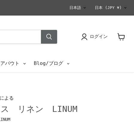
言
国
日本語
日本
(JPY ¥)
語
ログイン
カ
ー
ト
を
s/アバウト
Blog/ブログ
見
る
による
ス リネン LINUM
LINUM