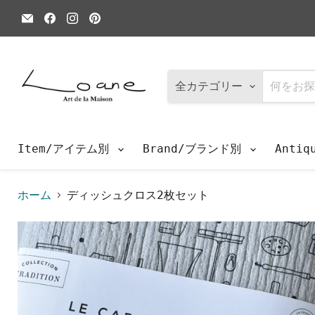
E
Facebook
Instagram
Pinterest
メ
で
で
で
ー
見
見
見
ル
つ
つ
つ
で
け
け
け
見
て
て
て
つ
く
く
く
全カテゴリー
け
だ
だ
だ
て
さ
さ
さ
く
い
い
い
だ
さ
Item/アイテム別
Brand/ブランド別
Anti
い
ホーム
ディッシュクロス2枚セット