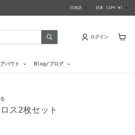
言
国
日本語
日本
(JPY ¥)
語
ログイン
カ
ー
ト
を
s/アバウト
Blog/ブログ
見
る
る
ロス2枚セット