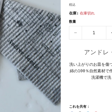
税込
在庫:
在庫切れ
数量
アンドレ
洗い上がりのお皿を傷
綿の100％自然素材で
洗濯機で洗
これを共有：