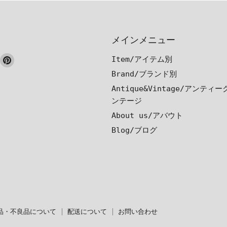
メインメニュー
ook
nstagram
Pinterest
Item/アイテム別
で
で
Brand/ブランド別
見
見
Antique&Vintage/アンティ
つ
つ
ンテージ
け
け
About us/アバウト
て
て
Blog/ブログ
く
く
だ
だ
さ
さ
い
い
品・不良品について
配送について
お問い合わせ