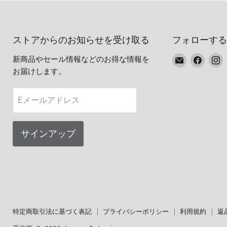
ストアからのお知らせを受け取る
フォローする
E
Faceb
I
新商品やセール情報などのお得な情報を
メ
で
お届けします。
ー
見
ル
つ
Eメールアドレス
で
け
見
て
つ
く
サインアップ
け
だ
て
さ
く
い
だ
さ
い
特定商取引法に基づく表記
プライバシーポリシー
利用規約
返