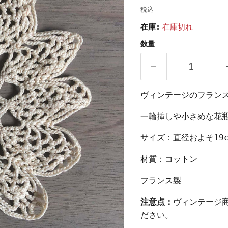
税込
在庫:
在庫切れ
数量
ヴィンテージのフラン
一輪挿しや小さめな花
サイズ：直径およそ19c
材質：コットン
フランス製
注意点：
ヴィンテージ
ださい。