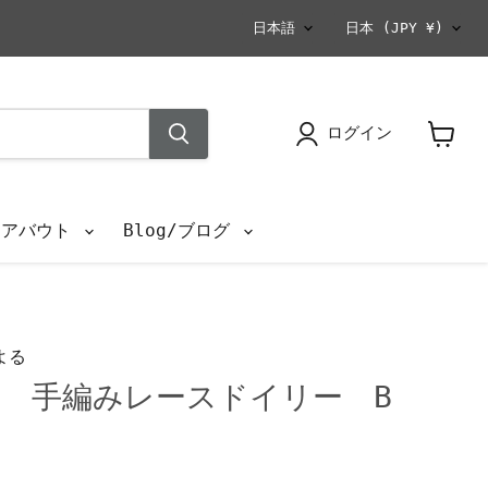
言
国
日本語
日本
(JPY ¥)
語
ログイン
カ
ー
ト
を
s/アバウト
Blog/ブログ
見
る
よる
 手編みレースドイリー B