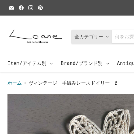
E
Facebook
Instagram
Pinterest
メ
で
で
で
ー
見
見
見
ル
つ
つ
つ
で
け
け
け
見
て
て
て
つ
く
く
く
全カテゴリー
け
だ
だ
だ
て
さ
さ
さ
く
い
い
い
だ
さ
Item/アイテム別
Brand/ブランド別
Anti
い
ホーム
ヴィンテージ 手編みレースドイリー B