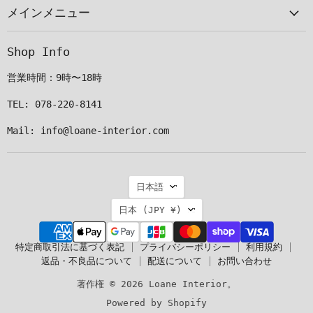
メインメニュー
ル
つ
つ
つ
で
け
け
け
見
て
て
て
Shop Info
つ
く
く
く
け
だ
だ
だ
営業時間：9時〜18時
て
さ
さ
さ
く
い
い
い
TEL: 078-220-8141
だ
Mail: info@loane-interior.com
さ
い
言
日本語
語
国
日本
(JPY ¥)
特定商取引法に基づく表記
プライバシーポリシー
利用規約
返品・不良品について
配送について
お問い合わせ
著作権 © 2026 Loane Interior。
Powered by Shopify