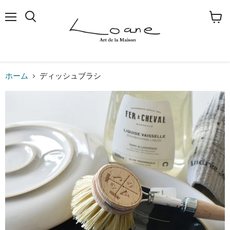
メ
検
カ
ニ
索
ー
ュ
す
ト
ー
る
を
見
る
ホーム
ディッシュブラシ