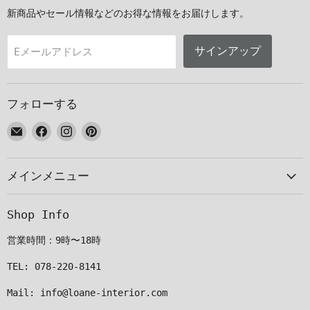
新商品やセール情報などのお得な情報をお届けします。
サインアップ
Eメールアドレス
フォローする
E
Facebook
Instagram
Pinterest
メ
で
で
で
ー
見
見
見
メインメニュー
ル
つ
つ
つ
で
け
け
け
見
て
て
て
Shop Info
つ
く
く
く
け
だ
だ
だ
営業時間：9時〜18時
て
さ
さ
さ
く
い
い
い
TEL: 078-220-8141
だ
Mail: info@loane-interior.com
さ