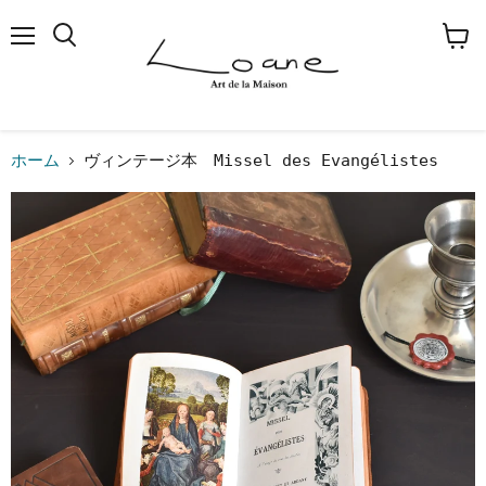
メ
検
カ
ニ
索
ー
ュ
す
ト
ー
る
を
見
る
ホーム
ヴィンテージ本 Missel des Evangélistes