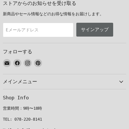
ストアからのお知らせを受け取る
新商品やセール情報などのお得な情報をお届けします。
サインアップ
Eメールアドレス
フォローする
E
Facebook
Instagram
Pinterest
メ
で
で
で
ー
見
見
見
メインメニュー
ル
つ
つ
つ
で
け
け
け
見
て
て
て
Shop Info
つ
く
く
く
け
だ
だ
だ
営業時間：9時〜18時
て
さ
さ
さ
く
い
い
い
TEL: 078-220-8141
だ