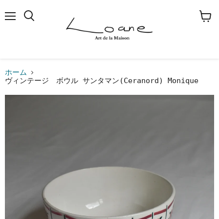
メ
検
カ
ニ
索
ー
ュ
す
ト
ー
る
を
見
る
ホーム
ヴィンテージ ボウル サンタマン(Ceranord) Monique