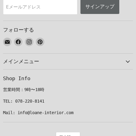
サインアップ
Eメールアドレス
フォローする
E
Facebook
Instagram
Pinterest
メ
で
で
で
ー
見
見
見
メインメニュー
ル
つ
つ
つ
で
け
け
け
見
て
て
て
Shop Info
つ
く
く
く
け
だ
だ
だ
営業時間：9時〜18時
て
さ
さ
さ
く
い
い
い
TEL: 078-220-8141
だ
Mail: info@loane-interior.com
さ
い
言