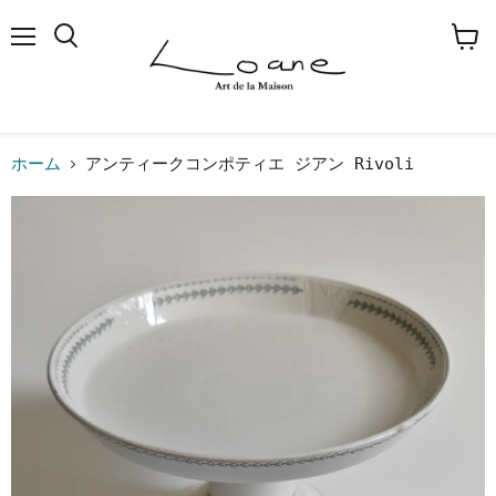
メ
検
カ
ニ
索
ー
ュ
す
ト
ー
る
を
見
る
ホーム
アンティークコンポティエ ジアン Rivoli