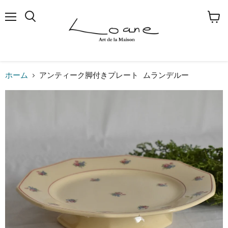
メ
検
カ
ニ
索
ー
ュ
す
ト
ー
る
を
見
る
ホーム
アンティーク脚付きプレート ムランデルー