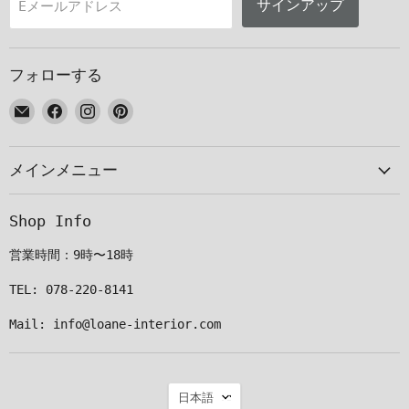
サインアップ
Eメールアドレス
フォローする
E
Facebook
Instagram
Pinterest
メ
で
で
で
ー
見
見
見
メインメニュー
ル
つ
つ
つ
で
け
け
け
見
て
て
て
Shop Info
つ
く
く
く
け
だ
だ
だ
営業時間：9時〜18時
て
さ
さ
さ
く
い
い
い
TEL: 078-220-8141
だ
Mail: info@loane-interior.com
さ
い
言
日本語