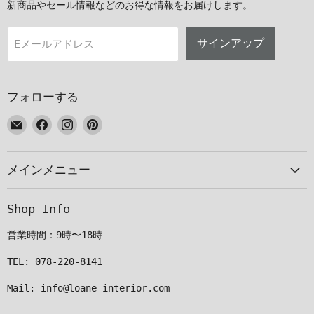
新商品やセール情報などのお得な情報をお届けします。
サインアップ
Eメールアドレス
フォローする
E
Facebook
Instagram
Pinterest
メ
で
で
で
ー
見
見
見
メインメニュー
ル
つ
つ
つ
で
け
け
け
見
て
て
て
Shop Info
つ
く
く
く
け
だ
だ
だ
営業時間：9時〜18時
て
さ
さ
さ
く
い
い
い
TEL: 078-220-8141
だ
Mail: info@loane-interior.com
さ
い