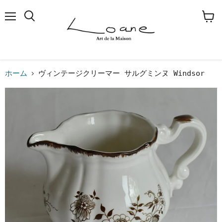
メ
検
カ
ニ
索
ー
ュ
す
ト
ー
る
を
見
る
ホーム
ヴィンテージクリーマー サルグミンヌ Windsor