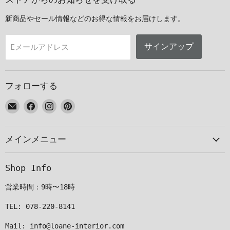
新商品やセール情報などのお得な情報をお届けします。
サインアップ
Eメールアドレス
フォローする
E
Facebook
Instagram
Pinterest
メ
で
で
で
ー
見
見
見
メインメニュー
ル
つ
つ
つ
で
け
け
け
見
て
て
て
Shop Info
つ
く
く
く
け
だ
だ
だ
営業時間：9時〜18時
て
さ
さ
さ
く
い
い
い
TEL: 078-220-8141
だ
Mail: info@loane-interior.com
さ