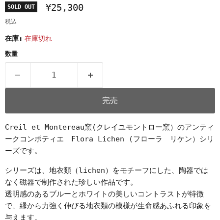
¥25,300
SOLD OUT
税込
在庫:
在庫切れ
数量
完売
Creil et Montereau窯(クレイユモントロー窯）のアンティ
ークコンポティエ Flora Lichen (フローラ リケン）シリ
ーズです。
シリーズは、地衣類（lichen）をモチーフにした、陶器では
なく磁器で制作された珍しい作品です。
透明感のあるブルーとホワイトの美しいコントラストが特徴
で、縁から力強く伸びる地衣類の模様が生命感あふれる印象を
与えます。