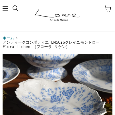
メ
検
カ
ニ
索
ー
ュ
す
ト
ー
る
を
見
る
ホーム
アンティークコンポティエ LM&Cieクレイユモントロー
Flora Lichen （フローラ リケン）