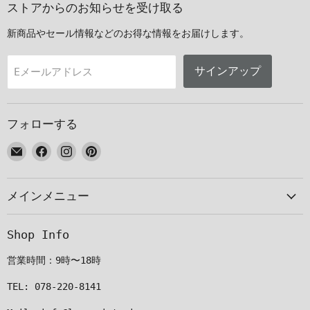
ストアからのお知らせを受け取る
新商品やセール情報などのお得な情報をお届けします。
サインアップ
Eメールアドレス
フォローする
E
Facebook
Instagram
Pinterest
メ
で
で
で
ー
見
見
見
メインメニュー
ル
つ
つ
つ
で
け
け
け
見
て
て
て
Shop Info
つ
く
く
く
け
だ
だ
だ
営業時間：9時〜18時
て
さ
さ
さ
く
い
い
い
TEL: 078-220-8141
だ