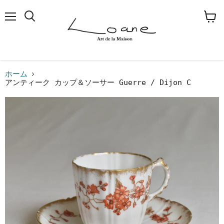
メ
検
カ
ニ
索
ー
ュ
す
ト
ー
る
を
見
る
ホーム
アンティーク カップ＆ソーサー Guerre / Dijon C