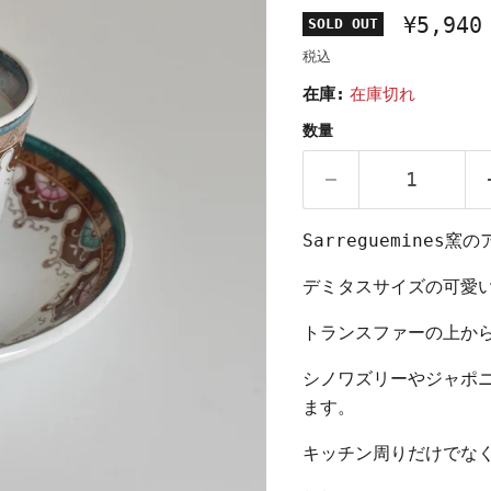
¥5,940
SOLD OUT
税込
在庫:
在庫切れ
数量
Sarreguemine
デミタスサイズの可愛
トランスファーの上か
シノワズリーやジャポ
ます。
キッチン周りだけでな