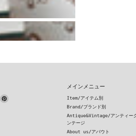
メインメニュー
ook
nstagram
Pinterest
Item/アイテム別
で
で
Brand/ブランド別
見
見
Antique&Vintage/アンティ
つ
つ
ンテージ
け
け
About us/アバウト
て
て