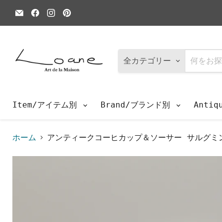
E
Facebook
Instagram
Pinterest
メ
で
で
で
ー
見
見
見
ル
つ
つ
つ
で
け
け
け
見
て
て
て
つ
く
く
く
全カテゴリー
け
だ
だ
だ
て
さ
さ
さ
く
い
い
い
だ
さ
Item/アイテム別
Brand/ブランド別
Anti
い
ホーム
アンティークコーヒカップ＆ソーサー サルグミン