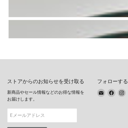
ストアからのお知らせを受け取る
フォローする
E
Faceb
I
新商品やセール情報などのお得な情報を
メ
で
お届けします。
ー
見
ル
つ
Eメールアドレス
で
け
見
て