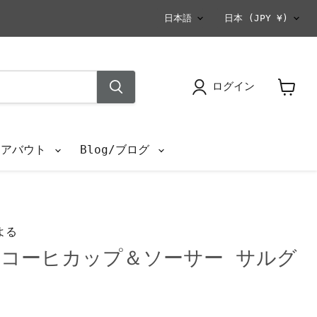
言
国
日本語
日本
(JPY ¥)
語
ログイン
カ
ー
ト
を
s/アバウト
Blog/ブログ
見
る
よる
コーヒカップ＆ソーサー サルグ