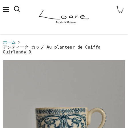
メ
検
カ
ニ
索
ー
ュ
す
ト
ー
る
を
見
る
ホーム
アンティーク カップ Au planteur de Caiffa
Guirlande D