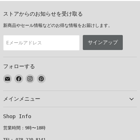
ストアからのお知らせを受け取る
新商品やセール情報などのお得な情報をお届けします。
サインアップ
Eメールアドレス
フォローする
E
Facebook
Instagram
Pinterest
メ
で
で
で
ー
見
見
見
メインメニュー
ル
つ
つ
つ
で
け
け
け
見
て
て
て
Shop Info
つ
く
く
く
け
だ
だ
だ
営業時間：9時〜18時
て
さ
さ
さ
く
い
い
い
TEL: 078-220-8141