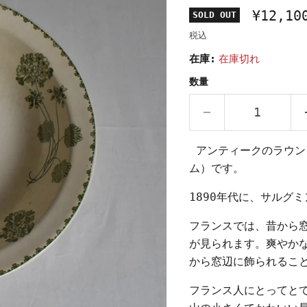
¥12,10
SOLD OUT
税込
在庫:
在庫切れ
数量
アンティークのラウンド
ム）です。
1890年代に、サルグ
フランスでは、昔から
が見られます。爽やか
から窓辺に
飾られるこ
フランス人にとってと