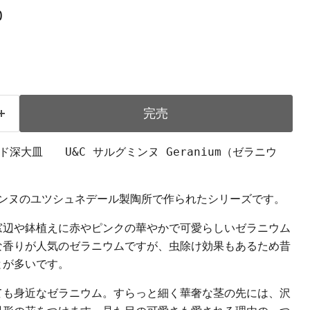
0
完売
深大皿 U&C サルグミンヌ Geranium（ゼラニウ
ミンヌのユツシュネデール製陶所で作られたシリーズです。
窓辺や鉢植えに赤やピンクの華やかで可愛らしいゼラニウム
な香りが人気のゼラニウムですが、虫除け効果もあるため昔
とが多いです。
ても身近なゼラニウム。すらっと細く華奢な茎の先には、沢