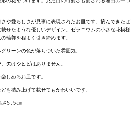
星形の花をつけます。見た目の可愛さも愛される理由の一つ
クリックまたはスクロールしてズーム
憐さや愛らしさが見事に表現されたお皿です。摘んできたば
に載せたような優しいデザイン。ゼラニウムの小さな花模様
皿の輪郭を程よく引き締めます。
るグリーンの色が落ちついた雰囲気。
が、欠けやヒビはありません。
を楽しめるお皿です。
などを積み上げて載せてもかわいいです。
さ5.5cm