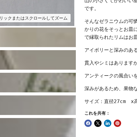
山の小さくてかわいい
です。
リックまたはスクロールしてズーム
そんなゼラニウムの可
かりの花をそっとお皿
で縁取られたリムはお
アイボリーと深みのあ
貫入やシミはあります
アンティークの風合い
深みがあるため、果物
サイズ：直径27cm x高
これを共有：