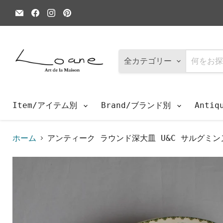
E
Facebook
Instagram
Pinterest
メ
で
で
で
ー
見
見
見
ル
つ
つ
つ
で
け
け
け
見
て
て
て
つ
く
く
く
全カテゴリー
け
だ
だ
だ
て
さ
さ
さ
く
い
い
い
だ
さ
Item/アイテム別
Brand/ブランド別
Anti
い
ホーム
アンティーク ラウンド深大皿 U&C サルグミンヌ 