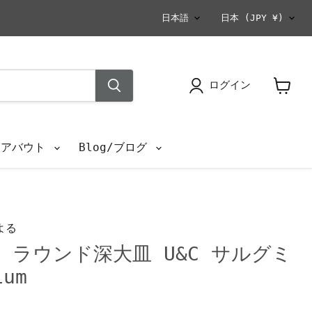
言
国
日本語
日本
(JPY ¥)
語
ログイン
カ
ー
ト
を
s/アバウト
Blog/ブログ
見
る
よる
 ラウンド深大皿 U&C サルグミ
ium