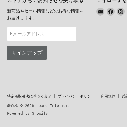
ストアからのお知らせを受け取る
フォローする
E
Faceb
I
新商品やセール情報などのお得な情報を
メ
で
お届けします。
ー
見
ル
つ
Eメールアドレス
で
け
見
て
つ
く
サインアップ
け
だ
て
さ
く
い
だ
さ
い
特定商取引法に基づく表記
プライバシーポリシー
利用規約
返
著作権 © 2026 Loane Interior。
Powered by Shopify