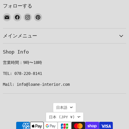
フォローする
E
Facebook
Instagram
Pinterest
メ
で
で
で
ー
見
見
見
メインメニュー
ル
つ
つ
つ
で
け
け
け
見
て
て
て
Shop Info
つ
く
く
く
け
だ
だ
だ
営業時間：9時〜18時
て
さ
さ
さ
く
い
い
い
TEL: 078-220-8141
だ
Mail: info@loane-interior.com
さ
い
言
日本語
語
国
日本
(JPY ¥)