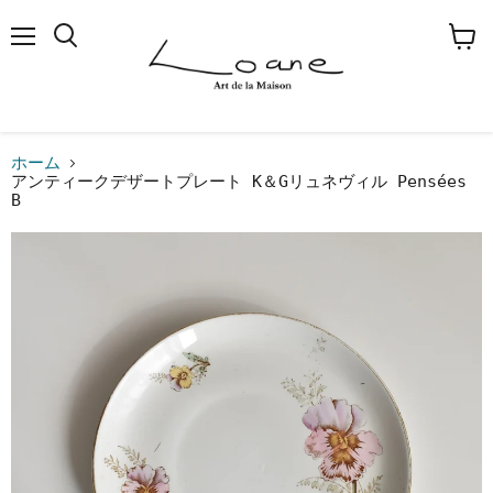
メ
検
カ
ニ
索
ー
ュ
す
ト
ー
る
を
見
る
ホーム
アンティークデザートプレート K＆Gリュネヴィル Pensées
B