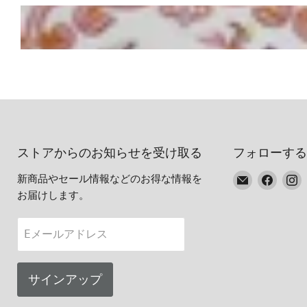
ストアからのお知らせを受け取る
フォローする
E
Faceb
I
新商品やセール情報などのお得な情報を
メ
で
お届けします。
ー
見
ル
つ
Eメールアドレス
で
け
見
て
つ
く
サインアップ
け
だ