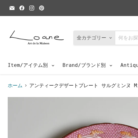
E
Facebook
Instagram
Pinterest
メ
で
で
で
ー
見
見
見
ル
つ
つ
つ
で
け
け
け
見
て
て
て
つ
く
く
く
全カテゴリー
け
だ
だ
だ
て
さ
さ
さ
く
い
い
い
だ
さ
Item/アイテム別
Brand/ブランド別
Anti
い
ホーム
アンティークデザートプレート サルグミンヌ Min