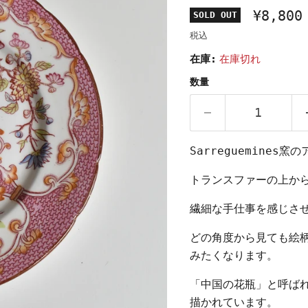
¥8,800
SOLD OUT
税込
在庫:
在庫切れ
数量
Sarreguemines
トランスファーの上か
繊細な手仕事を感じさ
どの角度から見ても絵
みたくなります。
「中国の花瓶」と呼ば
描かれています。