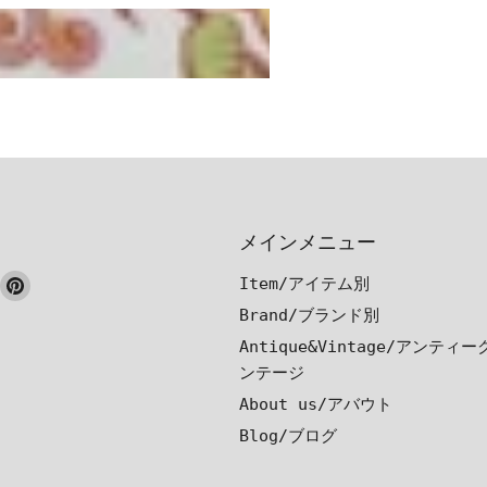
メインメニュー
ook
nstagram
Pinterest
Item/アイテム別
で
で
Brand/ブランド別
見
見
Antique&Vintage/アンティ
つ
つ
ンテージ
け
け
About us/アバウト
て
て
Blog/ブログ
く
く
だ
だ