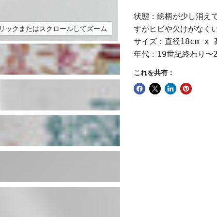
状態：絵柄が少し消え
すがヒビや欠けがなく
リックまたはスクロールしてズーム
サイズ：直径18cm x 
年代：19世紀終わり〜
これを共有：