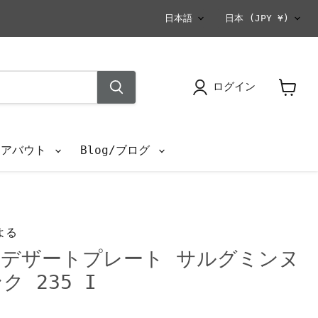
言
国
日本語
日本
(JPY ¥)
語
ログイン
カ
ー
ト
を
s/アバウト
Blog/ブログ
見
る
よる
デザートプレート サルグミンヌ
ンク 235 I