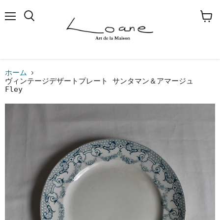
メ
検
カ
ニ
索
ー
ュ
す
ト
ー
る
を
見
る
ホーム
ヴィンテージデザートプレート サンタマン＆アマージュ
Fley