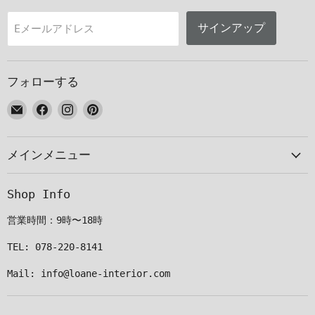
サインアップ
Eメールアドレス
フォローする
E
Facebook
Instagram
Pinterest
メ
で
で
で
ー
見
見
見
メインメニュー
ル
つ
つ
つ
で
け
け
け
見
て
て
て
Shop Info
つ
く
く
く
け
だ
だ
だ
営業時間：9時〜18時
て
さ
さ
さ
く
い
い
い
TEL: 078-220-8141
だ
Mail: info@loane-interior.com
さ
い