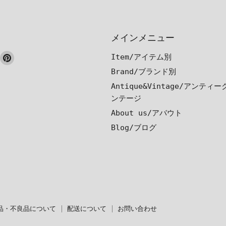
メインメニュー
ook
nstagram
Pinterest
Item/アイテム別
で
で
Brand/ブランド別
見
見
Antique&Vintage/アンティ
つ
つ
ンテージ
け
け
About us/アバウト
て
て
Blog/ブログ
く
く
だ
だ
さ
さ
い
い
品・不良品について
配送について
お問い合わせ