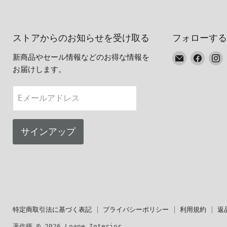
ストアからのお知らせを受け取る
フォローする
E
Faceb
I
新商品やセール情報などのお得な情報を
メ
で
お届けします。
ー
見
ル
つ
Eメールアドレス
で
け
見
て
つ
く
サインアップ
け
だ
て
さ
く
い
だ
さ
い
特定商取引法に基づく表記
プライバシーポリシー
利用規約
返
著作権 © 2026 Loane Interior。