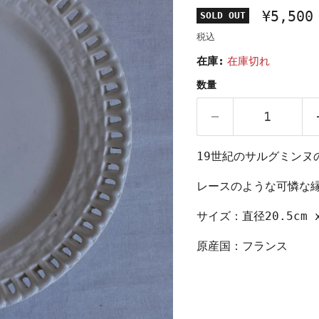
¥5,500
SOLD OUT
税込
在庫:
在庫切れ
数量
19世紀のサルグミンヌ
レースのような可憐な
サイズ：直径20.5cm x
原産国：フランス