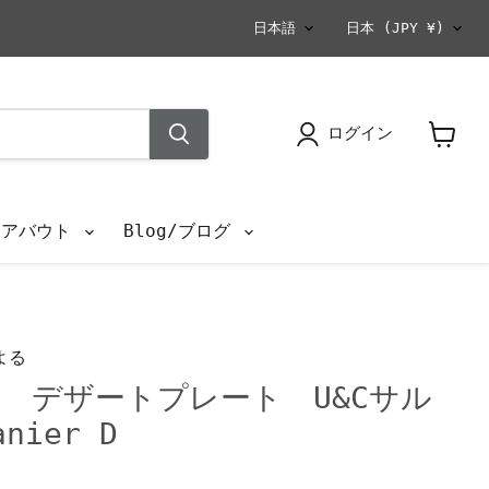
言
国
日本語
日本
(JPY ¥)
語
ログイン
カ
ー
ト
を
s/アバウト
Blog/ブログ
見
る
よる
 デザートプレート U&Cサル
nier D