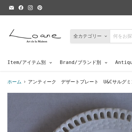
E
Facebook
Instagram
Pinterest
メ
で
で
で
ー
見
見
見
ル
つ
つ
つ
で
け
け
け
見
て
て
て
つ
く
く
く
全カテゴリー
け
だ
だ
だ
て
さ
さ
さ
く
い
い
い
だ
さ
Item/アイテム別
Brand/ブランド別
Anti
い
ホーム
アンティーク デザートプレート U&Cサルグミンヌ