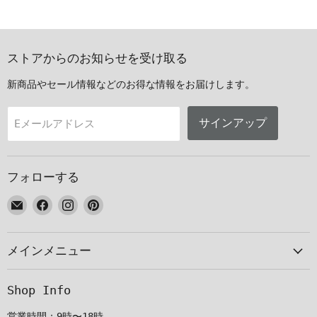
ストアからのお知らせを受け取る
新商品やセール情報などのお得な情報をお届けします。
サインアップ
Eメールアドレス
フォローする
E
Facebook
Instagram
Pinterest
メ
で
で
で
ー
見
見
見
メインメニュー
ル
つ
つ
つ
で
け
け
け
見
て
て
て
Shop Info
つ
く
く
く
け
だ
だ
だ
営業時間：9時〜18時