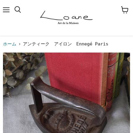
メ
検
カ
ニ
索
ー
ュ
す
ト
ー
る
を
見
る
ホーム
アンティーク アイロン Ennegé Paris