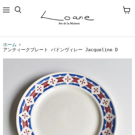
メ
検
カ
ニ
索
ー
ュ
す
ト
ー
る
を
見
る
ホーム
アンティークプレート バドンヴィレー Jacqueline D