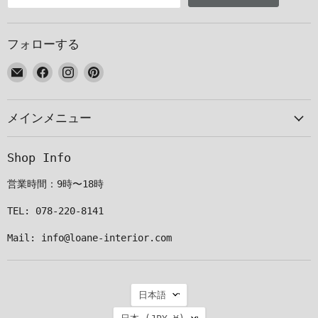
フォローする
E
Facebook
Instagram
Pinterest
メ
で
で
で
ー
見
見
見
メインメニュー
ル
つ
つ
つ
で
け
け
け
見
て
て
て
Shop Info
つ
く
く
く
け
だ
だ
だ
営業時間：9時〜18時
て
さ
さ
さ
く
い
い
い
TEL: 078-220-8141
だ
Mail: info@loane-interior.com
さ
い
言
日本語
語
国