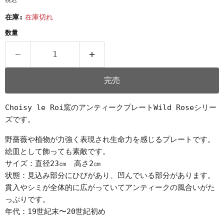
税込
在庫:
在庫切れ
数量
完売
Choisy le Roi窯のアンティークプレートWild Roseシリー
ズです。
野薔薇や植物が力強く表現され生命力を感じるプレートです。
絵皿として飾っても素敵です。
サイズ：直径23㎝ 高さ2㎝
状態：見込み部分にひびがあり、凹んでいる部分があります。
貫入やシミが全体的に広がっていてアンティークの風合いがた
っぷりです。
年代：19世紀末〜20世紀初め