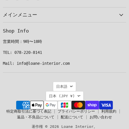
メ
で
で
で
ー
見
見
見
メインメニュー
ル
つ
つ
つ
で
け
け
け
見
て
て
て
Shop Info
つ
く
く
く
け
だ
だ
だ
営業時間：9時〜18時
て
さ
さ
さ
く
い
い
い
TEL: 078-220-8141
だ
Mail: info@loane-interior.com
さ
い
言
日本語
語
国
日本
(JPY ¥)
特定商取引法に基づく表記
プライバシーポリシー
利用規約
返品・不良品について
配送について
お問い合わせ
著作権 © 2026 Loane Interior。