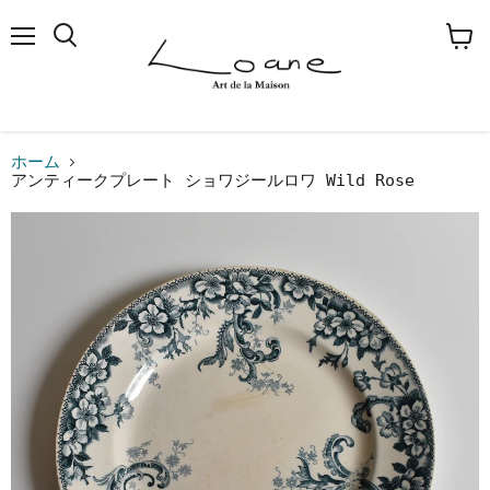
メ
検
カ
ニ
索
ー
ュ
す
ト
ー
る
を
見
る
ホーム
アンティークプレート ショワジールロワ Wild Rose