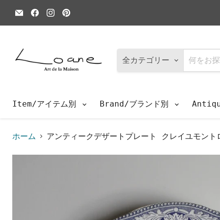
E
Facebook
Instagram
Pinterest
メ
で
で
で
ー
見
見
見
ル
つ
つ
つ
で
け
け
け
見
て
て
て
つ
く
く
く
全カテゴリー
け
だ
だ
だ
て
さ
さ
さ
く
い
い
い
だ
さ
Item/アイテム別
Brand/ブランド別
Anti
い
ホーム
アンティークデザートプレート クレイユモントロー 