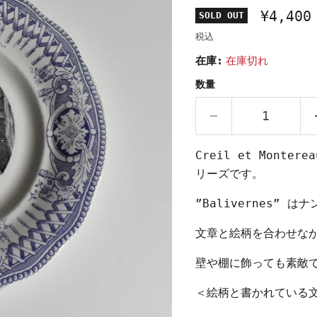
¥4,400
SOLD OUT
税込
在庫:
在庫切れ
数量
Creil et Monte
リーズです。
”Balivernes”
文章と絵柄を合わせな
壁や棚に飾っても素敵
＜絵柄と書かれている