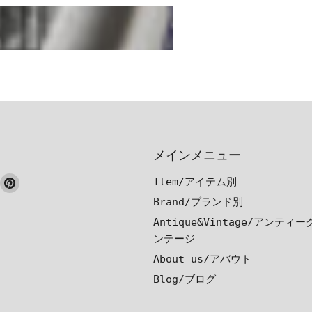
メインメニュー
ook
nstagram
Pinterest
Item/アイテム別
で
で
Brand/ブランド別
見
見
Antique&Vintage/アンティ
つ
つ
ンテージ
け
け
About us/アバウト
て
て
Blog/ブログ
く
く
だ
だ