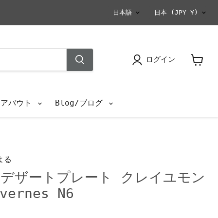
言
国
日本語
日本
(JPY ¥)
語
ログイン
カ
ー
ト
を
s/アバウト
Blog/ブログ
見
る
よる
デザートプレート クレイユモン
ernes N6