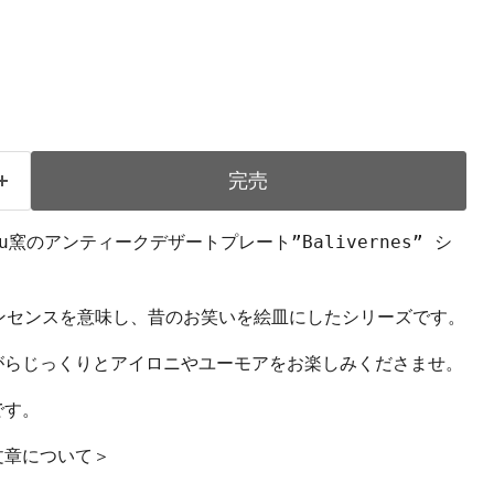
完売
reau窯のアンティークデザートプレート”Balivernes” シ
 はナンセンスを意味し、昔のお笑いを絵皿にしたシリーズです。
がらじっくりとアイロニやユーモアをお楽しみくださませ。
です。
文章について＞