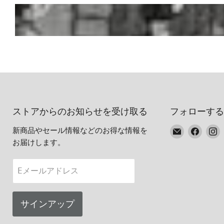
ストアからのお知らせを受け取る
フォローする
E
Faceb
I
新商品やセール情報などのお得な情報を
メ
で
お届けします。
ー
見
ル
つ
Eメールアドレス
で
け
見
て
つ
く
サインアップ
け
だ