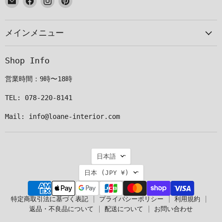
メ
で
で
で
ー
見
見
見
メインメニュー
ル
つ
つ
つ
で
け
け
け
見
て
て
て
Shop Info
つ
く
く
く
け
だ
だ
だ
営業時間：9時〜18時
て
さ
さ
さ
く
い
い
い
TEL: 078-220-8141
だ
Mail: info@loane-interior.com
さ
い
言
日本語
語
国
日本
(JPY ¥)
特定商取引法に基づく表記
プライバシーポリシー
利用規約
返品・不良品について
配送について
お問い合わせ