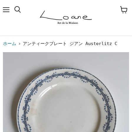
メ
検
カ
ニ
索
ー
ュ
す
ト
ー
る
を
見
る
ホーム
アンティークプレート ジアン Austerlitz C