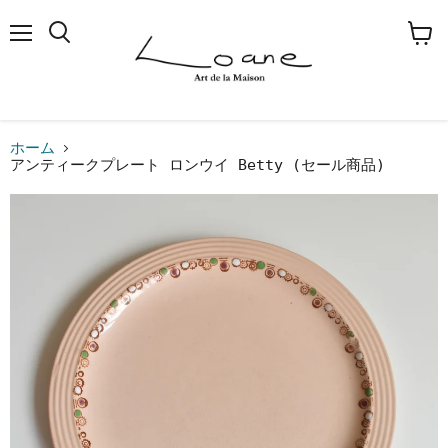
メ
検
カ
ニ
索
ー
ュ
す
ト
ー
る
を
見
る
ホーム
アンティークプレート ロンウイ Betty (セール商品)