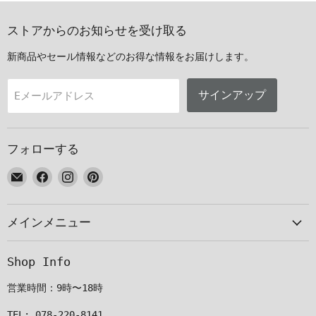
ストアからのお知らせを受け取る
新商品やセール情報などのお得な情報をお届けします。
サインアップ
Eメールアドレス
フォローする
E
Facebook
Instagram
Pinterest
メ
で
で
で
ー
見
見
見
メインメニュー
ル
つ
つ
つ
で
け
け
け
見
て
て
て
Shop Info
つ
く
く
く
け
だ
だ
だ
営業時間：9時〜18時
て
さ
さ
さ
く
い
い
い
TEL: 078-220-8141