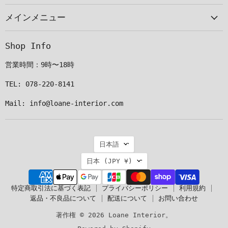
ー
見
見
見
メインメニュー
ル
つ
つ
つ
で
け
け
け
見
て
て
て
Shop Info
つ
く
く
く
け
だ
だ
だ
営業時間：9時〜18時
て
さ
さ
さ
く
い
い
い
TEL: 078-220-8141
だ
Mail: info@loane-interior.com
さ
い
言
日本語
語
国
日本
(JPY ¥)
特定商取引法に基づく表記
プライバシーポリシー
利用規約
返品・不良品について
配送について
お問い合わせ
著作権 © 2026 Loane Interior。