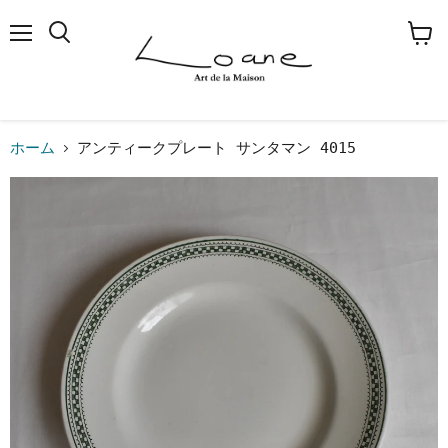
メ
検
カ
ニ
索
ー
ュ
す
ト
ー
る
を
見
る
ホーム
アンティークプレート サンタマン 4015