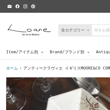
E
Facebook
Instagram
Pinterest
メ
で
で
で
ー
見
見
見
ル
つ
つ
つ
で
け
け
け
見
て
て
て
つ
く
く
く
全カテゴリー
け
だ
だ
だ
て
さ
さ
さ
く
い
い
い
だ
さ
Item/アイテム別
Brand/ブランド別
Anti
い
ホーム
アンティークラヴィエ イギリスMOORE&CO CO