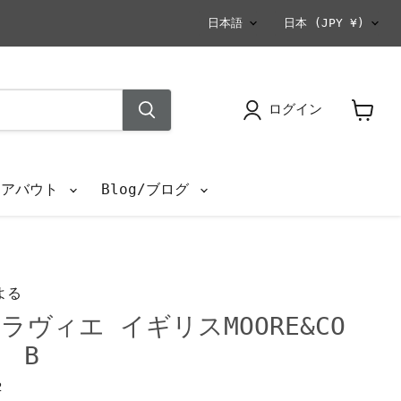
言
国
日本語
日本
(JPY ¥)
語
ログイン
カ
ー
ト
を
s/アバウト
Blog/ブログ
見
る
よる
ヴィエ イギリスMOORE&CO
） B
2