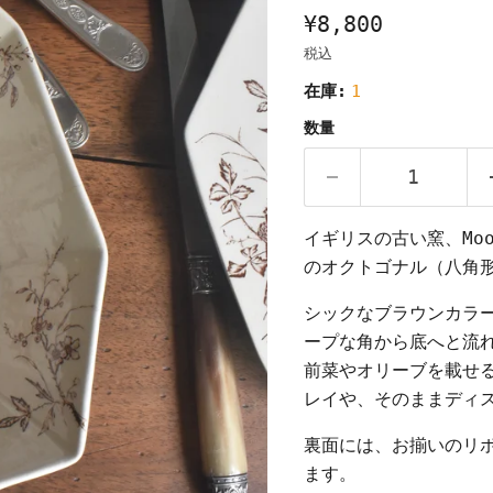
¥8,800
税込
在庫:
1
数量
イギリスの古い窯、Moo
のオクトゴナル（八角
シックなブラウンカラ
ープな角から底へと流
前菜やオリーブを載せ
レイや、そのままディ
裏面には、お揃いのリボ
ます。