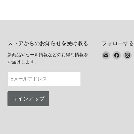
ストアからのお知らせを受け取る
フォローする
E
Faceb
I
新商品やセール情報などのお得な情報を
メ
で
お届けします。
ー
見
ル
つ
Eメールアドレス
で
け
見
て
つ
く
サインアップ
け
だ
て
さ
く
い
だ
さ