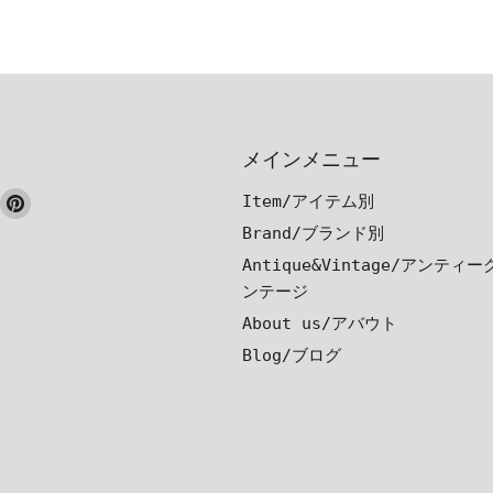
メインメニュー
ook
nstagram
Pinterest
Item/アイテム別
で
で
Brand/ブランド別
見
見
Antique&Vintage/アンティ
つ
つ
ンテージ
け
け
About us/アバウト
て
て
Blog/ブログ
く
く
だ
だ
さ
さ
い
い