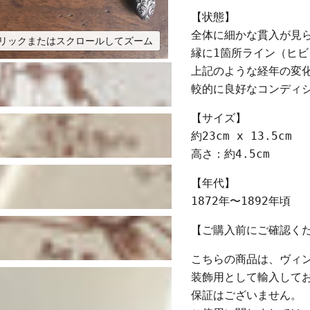
【状態】
全体に細かな貫入が見
リックまたはスクロールしてズーム
縁に1箇所ライン（ヒ
上記のような経年の変化
較的に良好なコンディ
【サイズ】
約23cm x 13.5cm
高さ：約4.5cm
【年代】
1872年〜1892年頃
【ご購入前にご確認く
こちらの商品は、ヴィ
装飾用として輸入して
保証はございません。