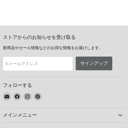
ストアからのお知らせを受け取る
新商品やセール情報などのお得な情報をお届けします。
サインアップ
Eメールアドレス
フォローする
E
Facebook
Instagram
Pinterest
メ
で
で
で
ー
見
見
見
メインメニュー
ル
つ
つ
つ
で
け
け
け
見
て
て
て