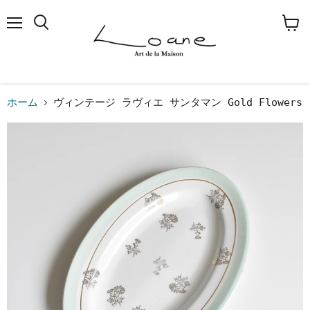
メ
検
カ
ニ
索
ー
ュ
す
ト
ー
る
を
見
る
ホーム
ヴィンテージ ラヴィエ サンタマン Gold Flowers