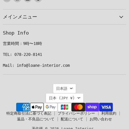
メ
で
で
で
ー
見
見
見
メインメニュー
ル
つ
つ
つ
で
け
け
け
見
て
て
て
Shop Info
つ
く
く
く
け
だ
だ
だ
営業時間：9時〜18時
て
さ
さ
さ
く
い
い
い
TEL: 078-220-8141
だ
Mail: info@loane-interior.com
さ
い
言
日本語
語
国
日本
(JPY ¥)
特定商取引法に基づく表記
プライバシーポリシー
利用規約
返品・不良品について
配送について
お問い合わせ
著作権 © 2026 Loane Interior。