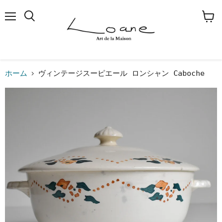
メ
検
カ
ニ
索
ー
ュ
す
ト
ー
る
を
見
る
ホーム
ヴィンテージスーピエール ロンシャン Caboche