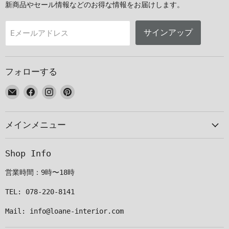
新商品やセール情報などのお得な情報をお届けします。
サインアップ
Eメールアドレス
フォローする
E
Facebook
Instagram
Pinterest
メ
で
で
で
ー
見
見
見
メインメニュー
ル
つ
つ
つ
で
け
け
け
見
て
て
て
Shop Info
つ
く
く
く
け
だ
だ
だ
営業時間：9時〜18時
て
さ
さ
さ
く
い
い
い
TEL: 078-220-8141
だ
Mail: info@loane-interior.com
さ
い