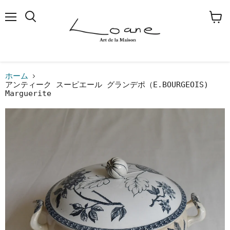
メ
検
カ
ニ
索
ー
ュ
す
ト
ー
る
を
見
る
ホーム
アンティーク スーピエール グランデポ（E.BOURGEOIS)
Marguerite