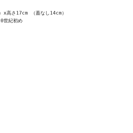
m x高さ17cm （蓋なし14cm）
クリックまたはスクロールしてズーム
20世紀初め