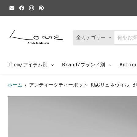
E
Facebook
Instagram
Pinterest
メ
で
で
で
ー
見
見
見
ル
つ
つ
つ
で
け
け
け
見
て
て
て
つ
く
く
く
全カテゴリー
け
だ
だ
だ
て
さ
さ
さ
く
い
い
い
だ
さ
Item/アイテム別
Brand/ブランド別
Anti
い
ホーム
アンティークティーポット K&Gリュネヴィル Bl