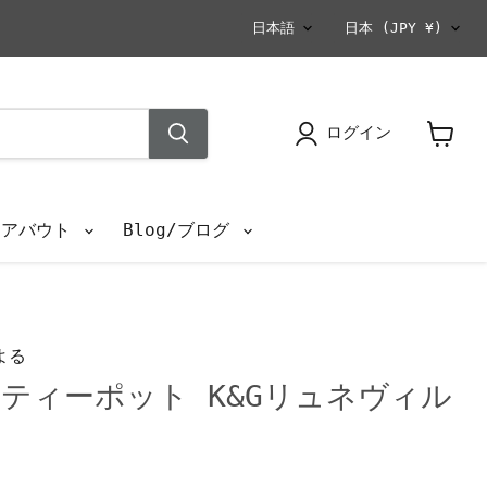
言
国
日本語
日本
(JPY ¥)
語
ログイン
カ
ー
ト
を
s/アバウト
Blog/ブログ
見
る
よる
ティーポット K&Gリュネヴィル