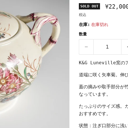
¥22,00
SOLD OUT
税込
在庫:
在庫切れ
数量
K&G Luneville
道端に咲く矢車菊。伸
蓋の摘みや取手部分が
なっています。
たっぷりのサイズ感。
おすすめです。
状態：注ぎ口部分に浅