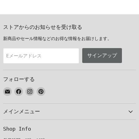
ストアからのお知らせを受け取る
新商品やセール情報などのお得な情報をお届けします。
サインアップ
Eメールアドレス
フォローする
E
Facebook
Instagram
Pinterest
メ
で
で
で
ー
見
見
見
メインメニュー
ル
つ
つ
つ
で
け
け
け
見
て
て
て
Shop Info
つ
く
く
く
け
だ
だ
だ