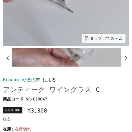
タップしてズーム
Brocante/蚤の市
による
アンティーク ワイングラス C
商品コード
VR-01R047
¥3,300
SOLD OUT
税込
在庫:
在庫切れ