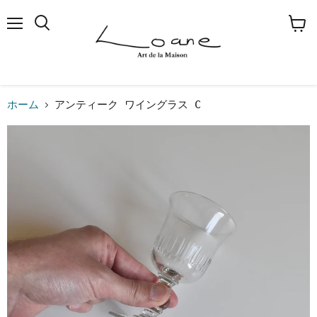
メ
検
カ
ニ
索
ー
ュ
す
ト
ー
る
を
見
る
ホーム
アンティーク ワイングラス C