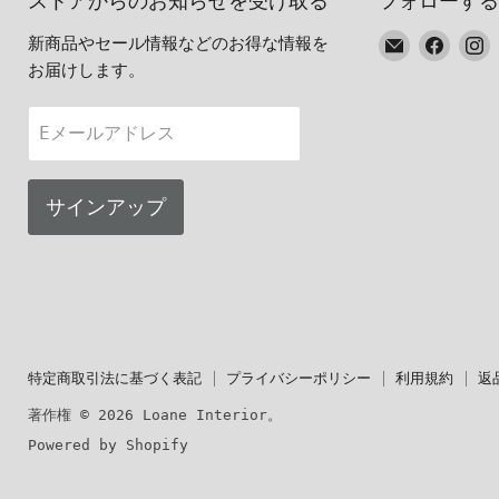
ストアからのお知らせを受け取る
フォローする
E
Faceb
I
新商品やセール情報などのお得な情報を
メ
で
お届けします。
ー
見
ル
つ
Eメールアドレス
で
け
見
て
つ
く
サインアップ
け
だ
て
さ
く
い
だ
さ
い
特定商取引法に基づく表記
プライバシーポリシー
利用規約
返
著作権 © 2026 Loane Interior。
Powered by Shopify