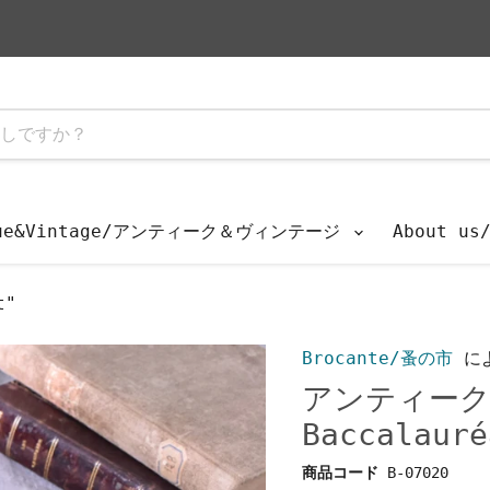
que&Vintage/アンティーク＆ヴィンテージ
About u
t"
Brocante/蚤の市
に
アンティーク本
Baccalauré
商品コード
B-07020