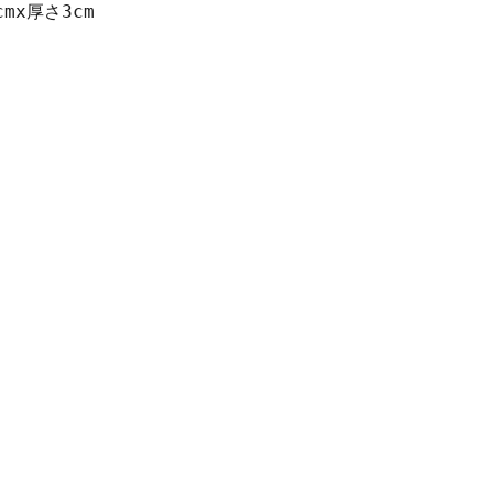
mx厚さ3cm
クリックまたはスクロールしてズーム