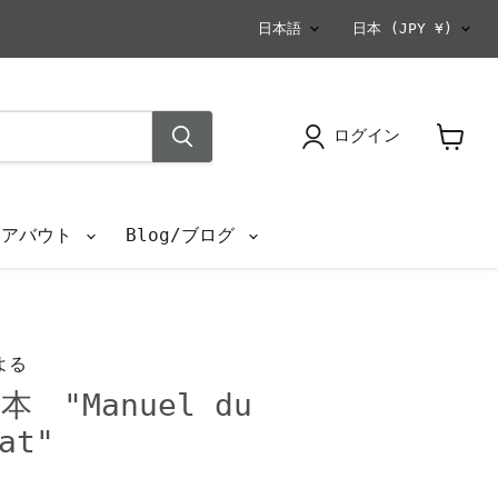
言
国
日本語
日本
(JPY ¥)
語
ログイン
カ
ー
ト
を
s/アバウト
Blog/ブログ
見
る
よる
 "Manuel du
at"