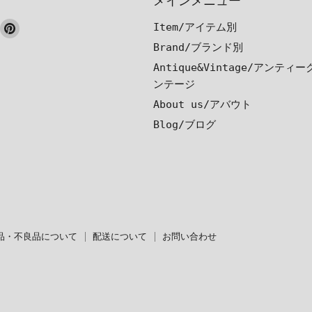
メインメニュー
ook
nstagram
Pinterest
Item/アイテム別
で
で
Brand/ブランド別
見
見
Antique&Vintage/アンティ
つ
つ
ンテージ
け
け
About us/アバウト
て
て
Blog/ブログ
く
く
だ
だ
さ
さ
い
い
品・不良品について
配送について
お問い合わせ