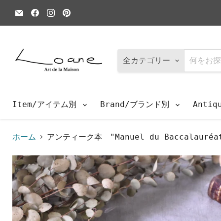
E
Facebook
Instagram
Pinterest
メ
で
で
で
ー
見
見
見
ル
つ
つ
つ
で
け
け
け
見
て
て
て
つ
く
く
く
全カテゴリー
け
だ
だ
だ
て
さ
さ
さ
く
い
い
い
だ
さ
Item/アイテム別
Brand/ブランド別
Anti
い
ホーム
アンティーク本 "Manuel du Baccalauréa