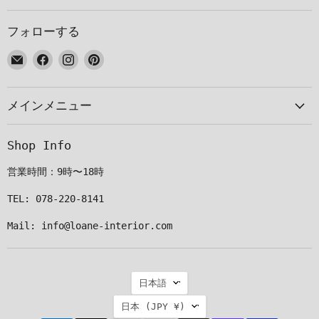
フォローする
E
Facebook
Instagram
Pinterest
メ
で
で
で
ー
見
見
見
メインメニュー
ル
つ
つ
つ
で
け
け
け
見
て
て
て
Shop Info
つ
く
く
く
け
だ
だ
だ
営業時間：9時〜18時
て
さ
さ
さ
く
い
い
い
TEL: 078-220-8141
だ
Mail: info@loane-interior.com
さ
い
言
日本語
語
国
日本
(JPY ¥)