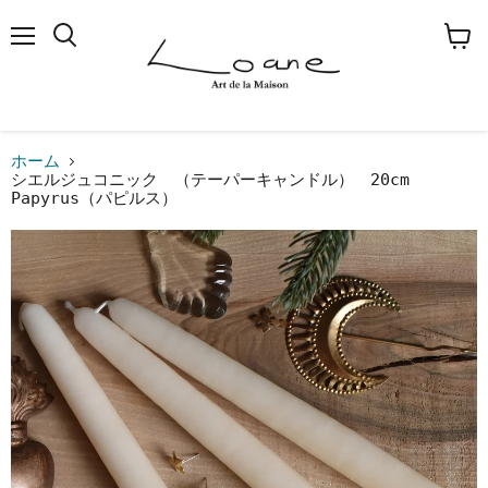
メ
検
カ
ニ
索
ー
ュ
す
ト
ー
る
を
見
る
ホーム
シエルジュコニック （テーパーキャンドル） 20cm
Papyrus（パピルス）